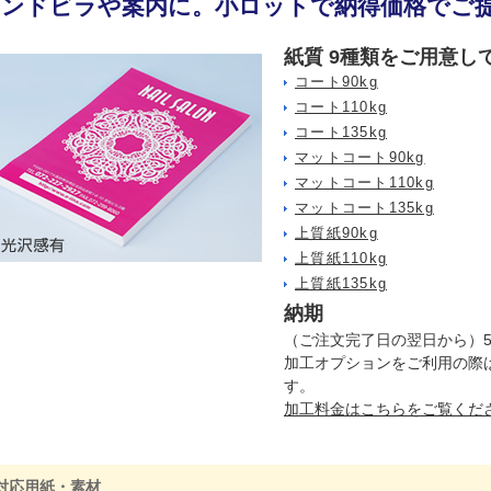
ハンドビラや案内に。小ロットで納得価格でご
紙質 9種類をご用意し
コート90kg
コート110kg
コート135kg
マットコート90kg
マットコート110kg
マットコート135kg
上質紙90kg
上質紙110kg
上質紙135kg
納期
（ご注文完了日の翌日から）
加工オプションをご利用の際
す。
加工料金はこちらをご覧くだ
対応用紙・素材