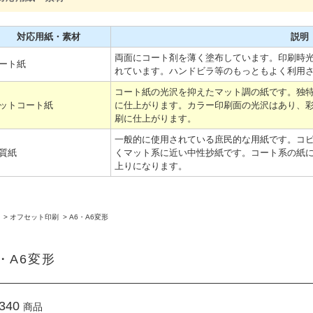
対応用紙・素材
説明
両面にコート剤を薄く塗布しています。印刷時
ート紙
れています。ハンドビラ等のもっともよく利用
コート紙の光沢を抑えたマット調の紙です。独
ットコート紙
に仕上がります。カラー印刷面の光沢はあり、
刷に仕上がります。
一般的に使用されている庶民的な用紙です。コ
質紙
くマット系に近い中性抄紙です。コート系の紙
上りになります。
>
オフセット印刷
>
A6・A6変形
6・A6変形
340
商品