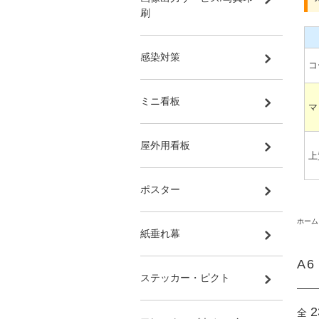
刷
感染対策
コ
ミニ看板
マ
屋外用看板
上
ポスター
ホーム
紙垂れ幕
A
ステッカー・ピクト
2
全