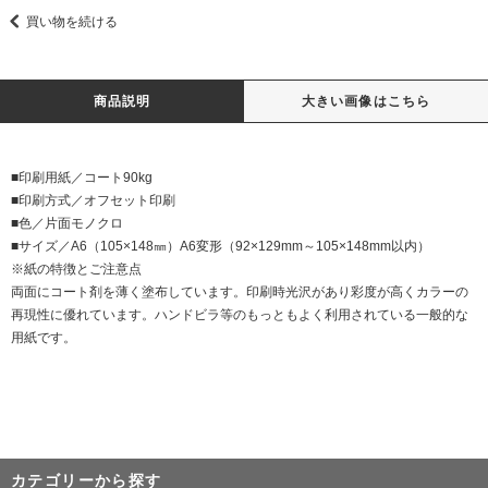
買い物を続ける
商品説明
大きい画像はこちら
■印刷用紙／コート90kg
■印刷方式／オフセット印刷
■色／片面モノクロ
■サイズ／A6（105×148㎜）A6変形（92×129mm～105×148mm以内）
※紙の特徴とご注意点
両面にコート剤を薄く塗布しています。印刷時光沢があり彩度が高くカラーの
再現性に優れています。ハンドビラ等のもっともよく利用されている一般的な
用紙です。
カテゴリーから探す