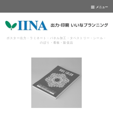
メニュー
ポスター出力・ラミネート・パネル加工・タペストリー・シール・
のぼり・看板・販促品