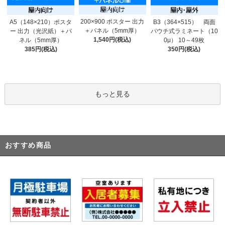
200×900 ポスター 出力
A5（148×210）ポスタ
B3（364×515） 両面
＋パネル（5mm厚）
ー 出力（光沢紙）＋パ
パウチ式ラミネート（10
1,540円(税込)
ネル（5mm厚）
0μ） 10～49枚
385円(税込)
350円(税込)
もっと見る
おすすめ商品