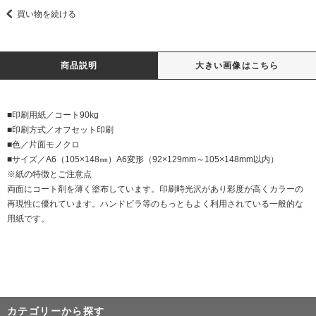
買い物を続ける
商品説明
大きい画像はこちら
■印刷用紙／コート90kg
■印刷方式／オフセット印刷
■色／片面モノクロ
■サイズ／A6（105×148㎜）A6変形（92×129mm～105×148mm以内）
※紙の特徴とご注意点
両面にコート剤を薄く塗布しています。印刷時光沢があり彩度が高くカラーの
再現性に優れています。ハンドビラ等のもっともよく利用されている一般的な
用紙です。
カテゴリーから探す