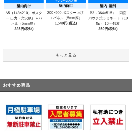
200×900 ポスター 出力
A5（148×210）ポスタ
B3（364×515） 両面
＋パネル（5mm厚）
ー 出力（光沢紙）＋パ
パウチ式ラミネート（10
1,540円(税込)
ネル（5mm厚）
0μ） 10～49枚
385円(税込)
350円(税込)
もっと見る
おすすめ商品