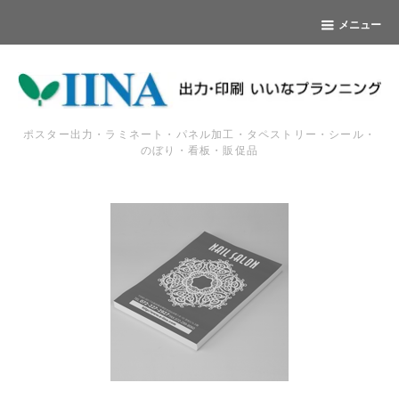
メニュー
ポスター出力・ラミネート・パネル加工・タペストリー・シール・
のぼり・看板・販促品