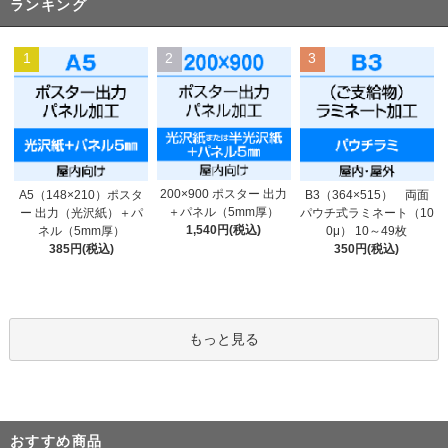
ランキング
1
2
3
200×900 ポスター 出力
A5（148×210）ポスタ
B3（364×515） 両面
＋パネル（5mm厚）
ー 出力（光沢紙）＋パ
パウチ式ラミネート（10
1,540円(税込)
ネル（5mm厚）
0μ） 10～49枚
385円(税込)
350円(税込)
もっと見る
おすすめ商品