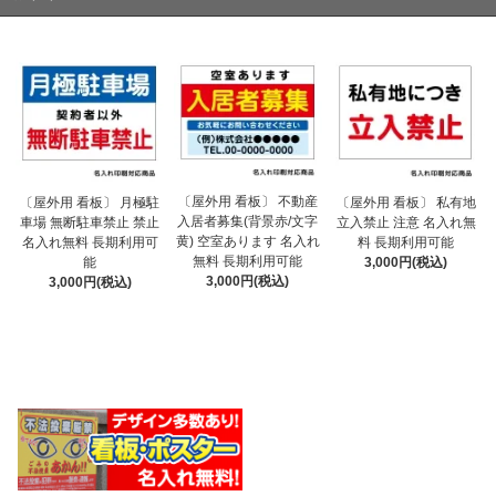
〔屋外用 看板〕 不動産
〔屋外用 看板〕 月極駐
〔屋外用 看板〕 私有地
入居者募集(背景赤/文字
車場 無断駐車禁止 禁止
立入禁止 注意 名入れ無
黄) 空室あります 名入れ
名入れ無料 長期利用可
料 長期利用可能
無料 長期利用可能
能
3,000円(税込)
3,000円(税込)
3,000円(税込)