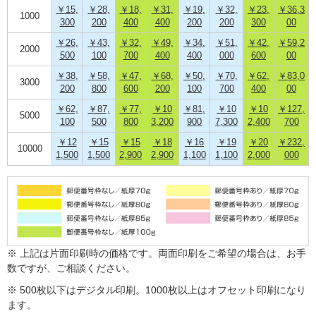
￥15,
￥28,
￥18,
￥31,
￥19,
￥32,
￥23,
￥36,3
1000
300
200
400
400
200
200
300
00
￥26,
￥43,
￥32,
￥49,
￥34,
￥51,
￥42,
￥59,2
2000
500
100
700
400
400
000
600
00
￥38,
￥58,
￥47,
￥68,
￥50,
￥70,
￥62,
￥83,0
3000
200
800
600
200
100
700
400
00
￥62,
￥87,
￥77,
￥10
￥81,
￥10
￥10
￥127,
5000
100
500
800
3,200
900
7,300
2,400
700
￥12
￥15
￥15
￥18
￥16
￥19
￥20
￥232,
10000
1,500
1,500
2,900
2,900
1,100
1,100
2,000
000
※ 上記は片面印刷時の価格です。両面印刷をご希望の場合は、お手
数ですが、ご相談ください。
※ 500枚以下はデジタル印刷。1000枚以上はオフセット印刷になり
ます。