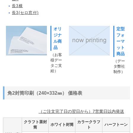
長3横
長3(セロ窓付)
オリ
定型
ジナ
フォ
ル商
ーマ
品
ット
商品
（お客
様デー
（デー
タご支
タ弊社
給）
制作）
角2封筒印刷（240×332㎜） 価格表
（ご注文完了日の翌日から）7営業日以内発送
クラフト茶封
カラークラフ
ホワイト封筒
ハーフトーン
筒
ト