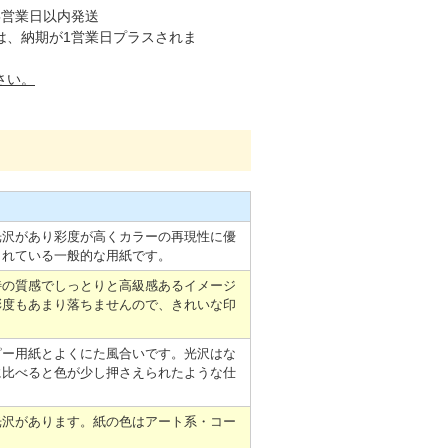
5営業日以内発送
は、納期が1営業日プラスされま
さい。
光沢があり彩度が高くカラーの再現性に優
されている一般的な用紙です。
特の質感でしっとりと高級感あるイメージ
彩度もあまり落ちませんので、きれいな印
ピー用紙とよくにた風合いです。光沢はな
に比べると色が少し押さえられたような仕
光沢があります。紙の色はアート系・コー
。