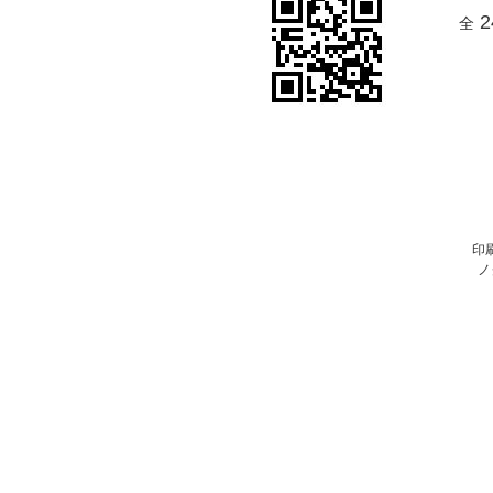
2
全
印
ノ