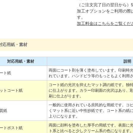
（ご注文完了日の翌日から）
加工オプションをご利用の際
す。
加工料金はこちらをご覧くだ
対応用紙・素材
対応用紙・素材
説明
両面にコート剤を薄く塗布しています。印刷時
ート紙
れています。ハンドビラ等のもっともよく利用
コート紙の光沢を抑えたマット調の紙です。独
ットコート紙
に仕上がります。カラー印刷面の光沢はあり、
刷に仕上がります。
一般的に使用されている庶民的な用紙です。コ
質紙
くマット系に近い中性抄紙です。コート系の紙
上りになります。
両面に顔料を塗布した厚手の用紙です。表面に
ートポスト紙
ト系と比べると少しクリーム系の色になります