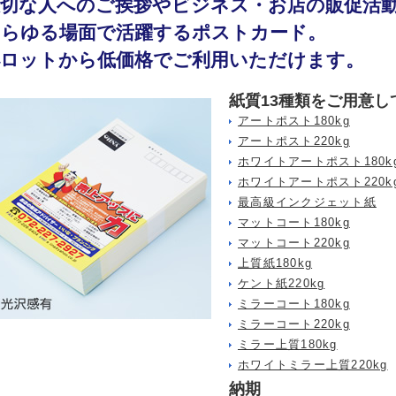
大切な人へのご挨拶やビジネス・お店の販促活
あらゆる場面で活躍するポストカード。
小ロットから低価格でご利用いただけます。
紙質13種類をご用意し
アートポスト180kg
アートポスト220kg
ホワイトアートポスト180k
ホワイトアートポスト220k
最高級インクジェット紙
マットコート180kg
マットコート220kg
上質紙180kg
ケント紙220kg
ミラーコート180kg
ミラーコート220kg
ミラー上質180kg
ホワイトミラー上質220kg
納期