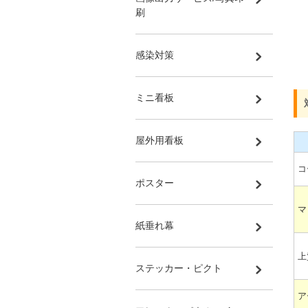
刷
感染対策
ミニ看板
屋外用看板
コ
ポスター
マ
紙垂れ幕
上
ステッカー・ピクト
ア