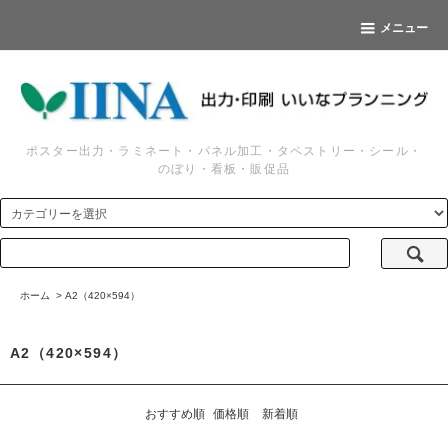
メニュー
ポスター出力・ラミネート・パネル加工・タペストリー・シール・
のぼり・看板・販促品
ホーム
>
A2（420×594）
A2（420×594）
おすすめ順
価格順
新着順