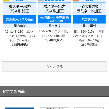
200×900 ポスター 出力
A5（148×210）ポスタ
B3（364×515） 両面
＋パネル（5mm厚）
ー 出力（光沢紙）＋パ
パウチ式ラミネート（10
1,540円(税込)
ネル（5mm厚）
0μ） 10～49枚
385円(税込)
350円(税込)
もっと見る
おすすめ商品