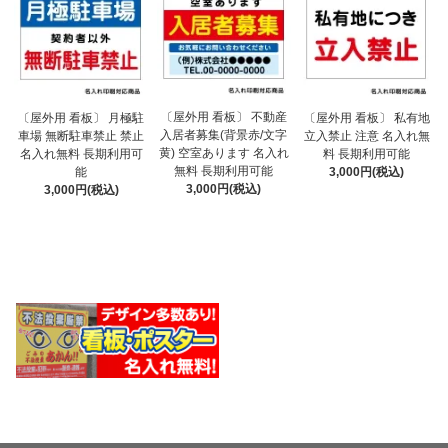
〔屋外用 看板〕 不動産
〔屋外用 看板〕 月極駐
〔屋外用 看板〕 私有地
入居者募集(背景赤/文字
車場 無断駐車禁止 禁止
立入禁止 注意 名入れ無
黄) 空室あります 名入れ
名入れ無料 長期利用可
料 長期利用可能
無料 長期利用可能
能
3,000円(税込)
3,000円(税込)
3,000円(税込)