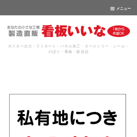
メニュー
ポスター出力・ラミネート・パネル加工・タペストリー・シール・
のぼり・看板・販促品