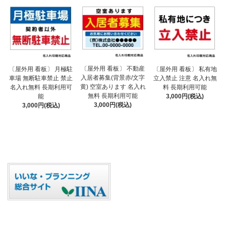
〔屋外用 看板〕 不動産
〔屋外用 看板〕 月極駐
〔屋外用 看板〕 私有地
入居者募集(背景赤/文字
車場 無断駐車禁止 禁止
立入禁止 注意 名入れ無
黄) 空室あります 名入れ
名入れ無料 長期利用可
料 長期利用可能
無料 長期利用可能
能
3,000円(税込)
3,000円(税込)
3,000円(税込)