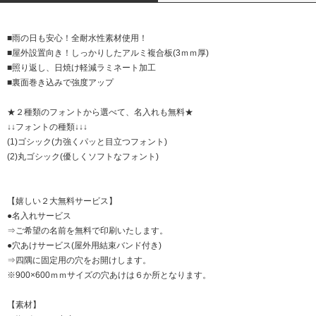
■雨の日も安心！全耐水性素材使用！
■屋外設置向き！しっかりしたアルミ複合板(3ｍｍ厚)
■照り返し、日焼け軽減ラミネート加工
■裏面巻き込みで強度アップ
★２種類のフォントから選べて、名入れも無料★
↓↓フォントの種類↓↓↓
(1)ゴシック(力強くパッと目立つフォント)
(2)丸ゴシック(優しくソフトなフォント)
【嬉しい２大無料サービス】
●名入れサービス
⇒ご希望の名前を無料で印刷いたします。
●穴あけサービス(屋外用結束バンド付き)
⇒四隅に固定用の穴をお開けします。
※900×600ｍｍサイズの穴あけは６か所となります。
【素材】