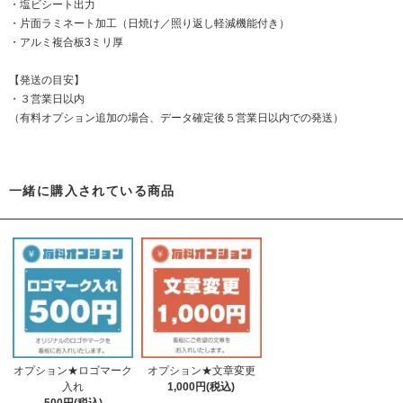
・塩ビシート出力
・片面ラミネート加工（日焼け／照り返し軽減機能付き）
・アルミ複合板3ミリ厚
【発送の目安】
・３営業日以内
（有料オプション追加の場合、データ確定後５営業日以内での発送）
一緒に購入されている商品
オプション★ロゴマーク
オプション★文章変更
入れ
1,000円(税込)
500円(税込)