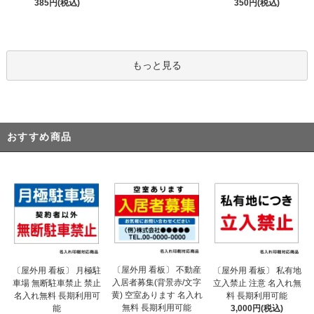
385円(税込)
350円(税込)
もっと見る
おすすめ商品
〔屋外用 看板〕 不動産
〔屋外用 看板〕 月極駐
〔屋外用 看板〕 私有地
入居者募集(背景赤/文字
車場 無断駐車禁止 禁止
立入禁止 注意 名入れ無
黄) 空室あります 名入れ
名入れ無料 長期利用可
料 長期利用可能
無料 長期利用可能
能
3,000円(税込)