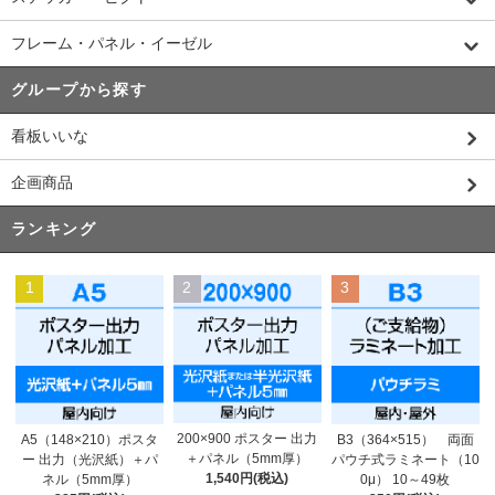
フレーム・パネル・イーゼル
グループから探す
看板いいな
企画商品
ランキング
1
2
3
200×900 ポスター 出力
A5（148×210）ポスタ
B3（364×515） 両面
＋パネル（5mm厚）
ー 出力（光沢紙）＋パ
パウチ式ラミネート（10
1,540円(税込)
ネル（5mm厚）
0μ） 10～49枚