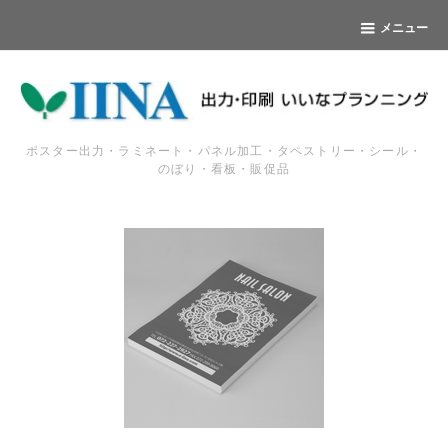
メニュー
ポスター出力・ラミネート・パネル加工・タペストリー・シール・
のぼり・看板・販促品