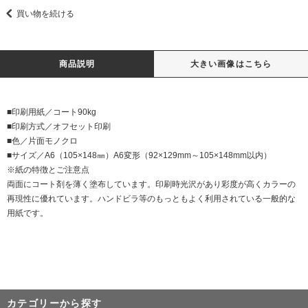
買い物を続ける
商品説明
大きい画像はこちら
■印刷用紙／コート90kg
■印刷方式／オフセット印刷
■色／片面モノクロ
■サイズ／A6（105×148㎜）A6変形（92×129mm～105×148mm以内）
※紙の特徴とご注意点
両面にコート剤を薄く塗布しています。印刷時光沢があり彩度が高くカラーの
再現性に優れています。ハンドビラ等のもっともよく利用されている一般的な
用紙です。
カテゴリーから探す