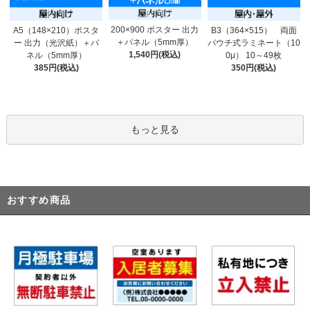
200×900 ポスター 出力
A5（148×210）ポスタ
B3（364×515） 両面
＋パネル（5mm厚）
ー 出力（光沢紙）＋パ
パウチ式ラミネート（10
1,540円(税込)
ネル（5mm厚）
0μ） 10～49枚
385円(税込)
350円(税込)
もっと見る
おすすめ商品