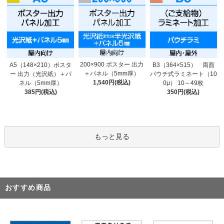
200×900 ポスター 出力
A5（148×210）ポスタ
B3（364×515） 両面
＋パネル（5mm厚）
ー 出力（光沢紙）＋パ
パウチ式ラミネート（10
1,540円(税込)
ネル（5mm厚）
0μ） 10～49枚
385円(税込)
350円(税込)
もっと見る
おすすめ商品