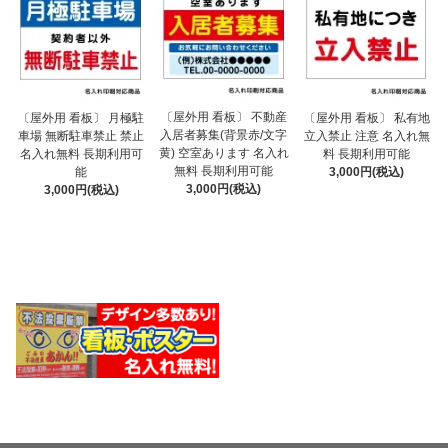
〔屋外用 看板〕 不動産
〔屋外用 看板〕 月極駐
〔屋外用 看板〕 私有地
入居者募集(背景赤/文字
車場 無断駐車禁止 禁止
立入禁止 注意 名入れ無
黄) 空室あります 名入れ
名入れ無料 長期利用可
料 長期利用可能
無料 長期利用可能
能
3,000円(税込)
3,000円(税込)
3,000円(税込)