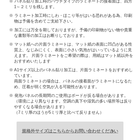
※ パネル貼り加工時のパウチタイプのラミネートの接着面は、四方
1～２ミリを残します。
※ ラミネート加工時にしわ・ほこり等がはいる恐れがある為、印刷
物は予備を含めてご支給下さい。
※ 加工には万全を期しておりますが、予備の印刷物がない物や貴重
な書類等の加工はお断りしております。
※ マット紙への片面ラミネートは、マット紙の表面に凹凸がある性
質上、なじみにくく、表面に小さい気泡がはいっているように見
えます。 片面ラミネートをご希望の際は、用紙はマット紙以外を
おすすめいたします
※ A1サイズ以上のパネル貼り加工は、片面ラミネートをおすすめし
ています。
両面ラミネートの場合は、パネルの接着面がラミネートになるた
め、圧着が弱く空気が入る可能性があります。
※ 発泡パネルの長期間のご使用はボードが反る場合があります。
（環境により異なります。空調の真下や湿気の多い場所等は反り
やすくなる場合があります）
（7ミリ厚のほうが5ミリ厚と比べて反りません）
規格外サイズはこちらからお問い合わせください