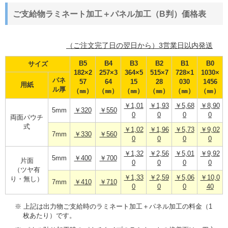
ご支給物ラミネート加工＋パネル加工（B判）価格表
（ご注文完了日の翌日から）3営業日以内発送
B5
B4
B3
B2
B1
B0
サイズ
182×2
257×3
364×5
515×7
728×1
1030×
パネ
57
64
15
28
030
1456
用紙
ル厚
（㎜）
（㎜）
（㎜）
（㎜）
（㎜）
（㎜）
￥1,01
￥1,93
￥5,68
￥8,90
5mm
￥320
￥550
0
0
0
0
両面パウチ
式
￥1,02
￥1,96
￥5,73
￥9,02
7mm
￥330
￥560
0
0
0
0
￥1,32
￥2,56
￥5,01
￥9,92
5mm
￥400
￥700
片面
0
0
0
0
（ツヤ有
￥1,33
￥2,59
￥5,06
￥10,0
り・無し）
7mm
￥410
￥710
0
0
0
40
※ 上記は出力物ご支給時のラミネート加工＋パネル加工の料金（1
枚あたり）です。