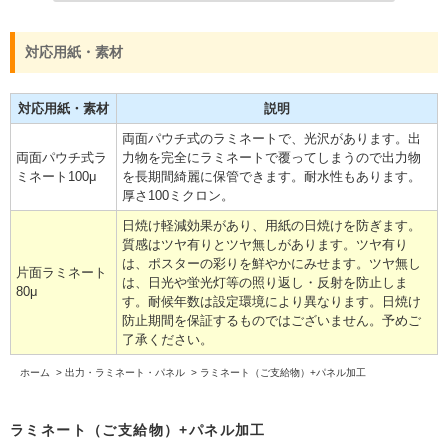
対応用紙・素材
対応用紙・素材
説明
両面パウチ式のラミネートで、光沢があります。出
両面パウチ式ラ
力物を完全にラミネートで覆ってしまうので出力物
ミネート100μ
を長期間綺麗に保管できます。耐水性もあります。
厚さ100ミクロン。
日焼け軽減効果があり、用紙の日焼けを防ぎます。
質感はツヤ有りとツヤ無しがあります。ツヤ有り
は、ポスターの彩りを鮮やかにみせます。ツヤ無し
片面ラミネート
は、日光や蛍光灯等の照り返し・反射を防止しま
80μ
す。耐候年数は設定環境により異なります。日焼け
防止期間を保証するものではございません。予めご
了承ください。
ホーム
>
出力・ラミネート・パネル
>
ラミネート（ご支給物）+パネル加工
ラミネート（ご支給物）+パネル加工