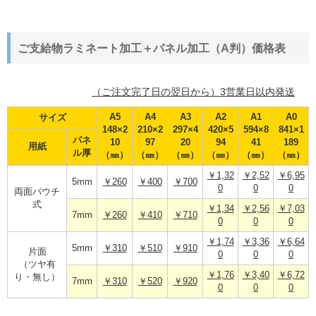
ご支給物ラミネート加工＋パネル加工（A判）価格表
（ご注文完了日の翌日から）3営業日以内発送
A5
A4
A3
A2
A1
A0
サイズ
148×2
210×2
297×4
420×5
594×8
841×1
パネ
10
97
20
94
41
189
用紙
ル厚
（㎜）
（㎜）
（㎜）
（㎜）
（㎜）
（㎜）
￥1,32
￥2,52
￥6,95
5mm
￥260
￥400
￥700
0
0
0
両面パウチ
式
￥1,34
￥2,56
￥7,03
7mm
￥260
￥410
￥710
0
0
0
￥1,74
￥3,36
￥6,64
5mm
￥310
￥510
￥910
片面
0
0
0
（ツヤ有
￥1,76
￥3,40
￥6,72
り・無し）
7mm
￥310
￥520
￥920
0
0
0