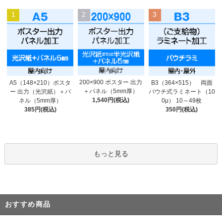
1
2
3
200×900 ポスター 出力
A5（148×210）ポスタ
B3（364×515） 両面
＋パネル（5mm厚）
ー 出力（光沢紙）＋パ
パウチ式ラミネート（10
1,540円(税込)
ネル（5mm厚）
0μ） 10～49枚
385円(税込)
350円(税込)
もっと見る
おすすめ商品