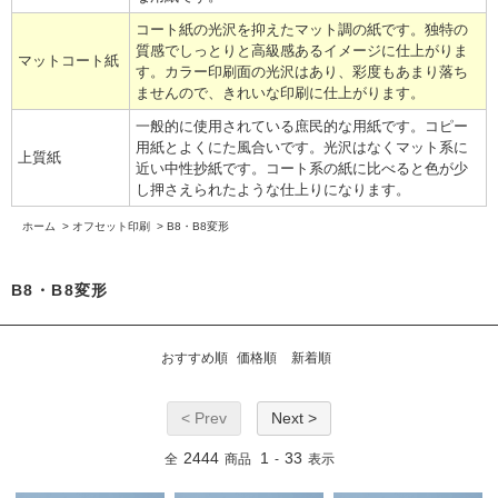
コート紙の光沢を抑えたマット調の紙です。独特の
質感でしっとりと高級感あるイメージに仕上がりま
マットコート紙
す。カラー印刷面の光沢はあり、彩度もあまり落ち
ませんので、きれいな印刷に仕上がります。
一般的に使用されている庶民的な用紙です。コピー
用紙とよくにた風合いです。光沢はなくマット系に
上質紙
近い中性抄紙です。コート系の紙に比べると色が少
し押さえられたような仕上りになります。
ホーム
>
オフセット印刷
>
B8・B8変形
B8・B8変形
おすすめ順
価格順
新着順
< Prev
Next >
2444
1
33
全
商品
-
表示