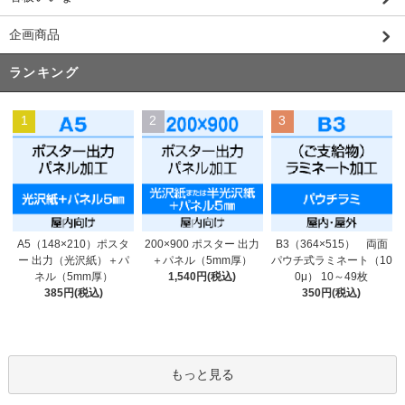
企画商品
ランキング
1
2
3
200×900 ポスター 出力
A5（148×210）ポスタ
B3（364×515） 両面
＋パネル（5mm厚）
ー 出力（光沢紙）＋パ
パウチ式ラミネート（10
1,540円(税込)
ネル（5mm厚）
0μ） 10～49枚
385円(税込)
350円(税込)
もっと見る