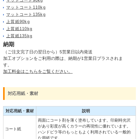
マットコート90kg
マットコート110kg
マットコート135kg
上質紙90kg
上質紙110kg
上質紙135kg
納期
（ご注文完了日の翌日から）5営業日以内発送
加工オプションをご利用の際は、納期が1営業日プラスされま
す。
加工料金はこちらをご覧ください。
対応用紙・素材
対応用紙・素材
説明
両面にコート剤を薄く塗布しています。印刷時光沢
があり彩度が高くカラーの再現性に優れています。
コート紙
ハンドビラ等のもっともよく利用されている一般的
な用紙です。