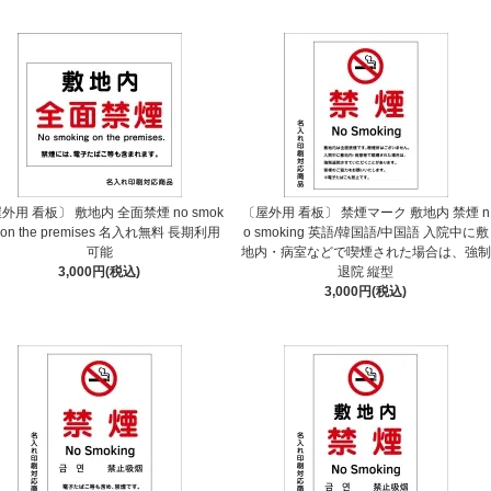
外用 看板〕 敷地内 全面禁煙 no smok
〔屋外用 看板〕 禁煙マーク 敷地内 禁煙 n
g on the premises 名入れ無料 長期利用
o smoking 英語/韓国語/中国語 入院中に敷
可能
地内・病室などで喫煙された場合は、強制
3,000円(税込)
退院 縦型
3,000円(税込)