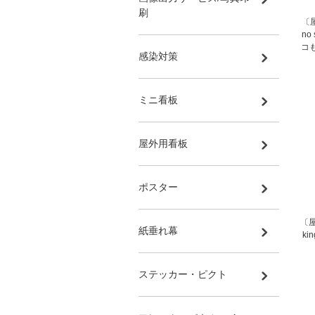
刷
〔
no
コ
感染対策
ミニ看板
屋外用看板
ポスター
〔屋
紙垂れ幕
ki
ステッカー・ピクト