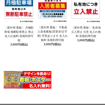
〔屋外用 看板〕 不動産
〔屋外用 看板〕 月極駐
〔屋外用 看板〕 私有地
入居者募集(背景赤/文字
車場 無断駐車禁止 禁止
立入禁止 注意 名入れ無
黄) 空室あります 名入れ
名入れ無料 長期利用可
料 長期利用可能
無料 長期利用可能
能
3,000円(税込)
3,000円(税込)
3,000円(税込)