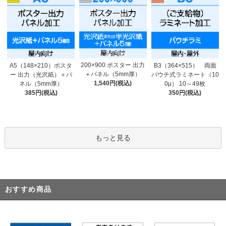
200×900 ポスター 出力
A5（148×210）ポスタ
B3（364×515） 両面
＋パネル（5mm厚）
ー 出力（光沢紙）＋パ
パウチ式ラミネート（10
1,540円(税込)
ネル（5mm厚）
0μ） 10～49枚
385円(税込)
350円(税込)
もっと見る
おすすめ商品