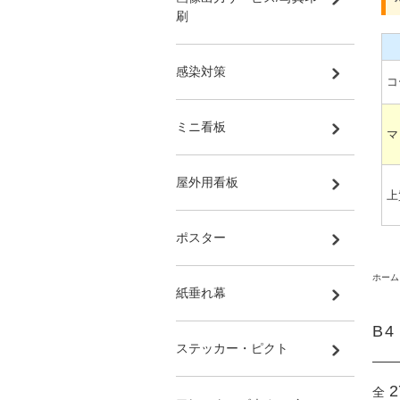
刷
感染対策
コ
ミニ看板
マ
屋外用看板
上
ポスター
ホーム
紙垂れ幕
B
ステッカー・ピクト
2
全