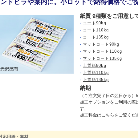
ハンドビラや案内に。小ロットで納得価格でご
紙質 9種類をご用意し
コート90kg
コート110kg
コート135kg
マットコート90kg
マットコート110kg
マットコート135kg
上質紙90kg
上質紙110kg
上質紙135kg
納期
（ご注文完了日の翌日から）
加工オプションをご利用の際
す。
加工料金はこちらをご覧くだ
対応用紙・素材