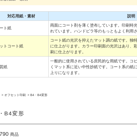
対応用紙・素材
説明
両面にコート剤を薄く塗布しています。印刷時
ート紙
れています。ハンドビラ等のもっともよく利用
コート紙の光沢を抑えたマット調の紙です。独
ットコート紙
に仕上がります。カラー印刷面の光沢はあり、
刷に仕上がります。
一般的に使用されている庶民的な用紙です。コ
質紙
くマット系に近い中性抄紙です。コート系の紙
上りになります。
>
オフセット印刷
>
B4・B4変形
4・B4変形
790
商品