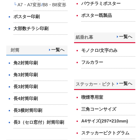
パウチラミポスター
└
A7・A7変形
/
B8・B8変形
ポスター既製品
ポスター印刷
大部数チラシ印刷
一覧へ
紙垂れ幕
一覧へ
封筒
モノクロ/文字のみ
フルカラー
角2封筒印刷
角3封筒印刷
一覧へ
ステッカー・ピクト
長3封筒印刷
喫煙専用室
長4封筒印刷
三角コーンサイズ
長3横封筒印刷
A4サイズ(297×210mm)
長3（セロ窓付）封筒印刷
ステッカーピクトグラム