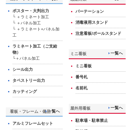
ポスター・大判出力
パーテーション
└ ＋ラミネート加工
消毒液用スタンド
└ ＋パネル加工
└ ＋ラミネート+パネル加
注意看板/ポールスタンド
工
ラミネート加工（ご支給
物）
一覧へ
ミニ看板
└＋パネル加工
ミニ看板
シール出力
番号札
タペストリー出力
名前札
カッティング
一覧へ
屋外用看板
一覧へ
看板・フレーム・備品
駐車場・駐車禁止
アルミフレームセット