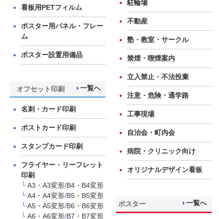
駐輪場
看板用PETフィルム
不動産
ポスター用パネル・フレー
ム
塾・教室・サークル
ポスター設置用備品
禁煙・喫煙案内
立入禁止・不法投棄
一覧へ
オフセット印刷
注意・危険・通学路
名刺・カード印刷
工事現場
ポストカード印刷
自治会・町内会
スタンプカード印刷
病院・クリニック向け
フライヤー・リーフレット
オリジナルデザイン看板
印刷
└
A3・A3変形
/
B4・B4変形
└
A4・A4変形
/
B5・B5変形
一覧へ
ポスター
└
A5・A5変形
/
B6・B6変形
└
A6・A6変形
/
B7・B7変形