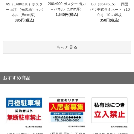
200×900 ポスター 出力
A5（148×210）ポスタ
B3（364×515） 両面
＋パネル（5mm厚）
ー 出力（光沢紙）＋パ
パウチ式ラミネート（10
1,540円(税込)
ネル（5mm厚）
0μ） 10～49枚
385円(税込)
350円(税込)
もっと見る
おすすめ商品