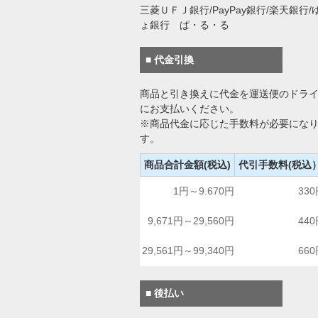
三菱ＵＦＪ銀行/PayPay銀行/楽天銀行/
ょ銀行 ぱ・る・る
■ 代金引換
商品と引き換えに代金を運送便のドラ
にお支払いください。
※商品代金に応じた手数料が必要にな
す。
商品合計金額(税込)
代引手数料(税込
1円～9.670円
33
9,671円～29,560円
44
29,561円～99,340円
66
■ 後払い