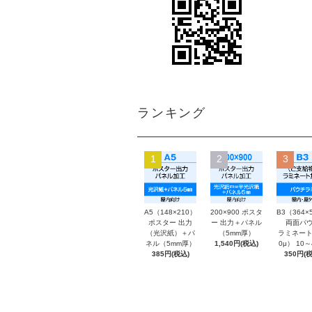
ランキング
1
2
3
A5（148×210）
200×900 ポスタ
B3（364×
ポスター 出力
ー 出力＋パネル
両面パウ
（光沢紙）＋パ
（5mm厚）
ラミネート
ネル（5mm厚）
1,540円(税込)
0μ） 10
385円(税込)
350円(税