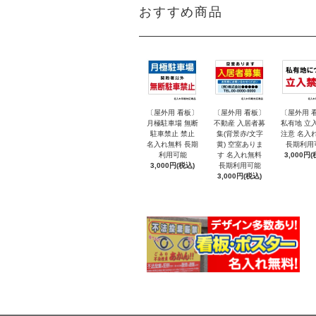
おすすめ商品
〔屋外用 看板〕
〔屋外用 看板〕
〔屋外用 
月極駐車場 無断
不動産 入居者募
私有地 立
駐車禁止 禁止
集(背景赤/文字
注意 名入
名入れ無料 長期
黄) 空室ありま
長期利用
利用可能
す 名入れ無料
3,000円(
3,000円(税込)
長期利用可能
3,000円(税込)