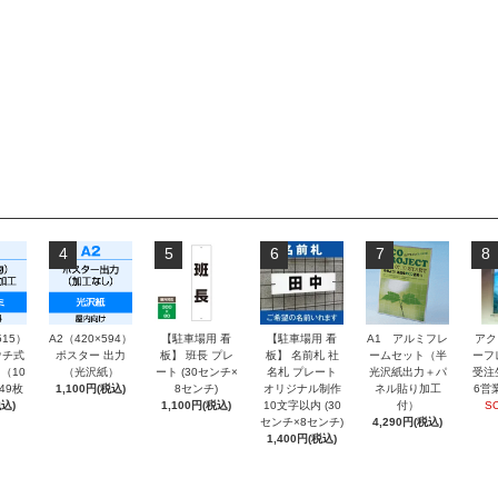
4
5
6
7
8
515）
A2（420×594）
【駐車場用 看
【駐車場用 看
A1 アルミフレ
アク
チ式
ポスター 出力
板】 班長 プレ
板】 名前札 社
ームセット（半
ーフ
（10
（光沢紙）
ート (30センチ×
名札 プレート
光沢紙出力＋パ
受注
～49枚
1,100円(税込)
8センチ)
オリジナル制作
ネル貼り加工
6営
込)
1,100円(税込)
10文字以内 (30
付）
S
センチ×8センチ)
4,290円(税込)
1,400円(税込)