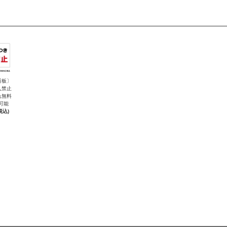
看板〕
入禁止
れ無料
可能
税込)