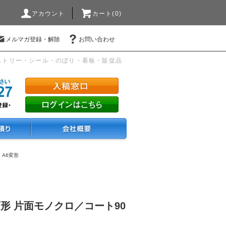
アカウント
カート(0)
メルマガ登録・解除
お問い合わせ
ストリー・シール・のぼり・看板・販促品
・A6変形
変形 片面モノクロ／コート90