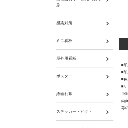
刷
感染対策
ミニ看板
屋外用看板
■印
■
ポスター
■
■サ
※
紙垂れ幕
両
等
ステッカー・ピクト