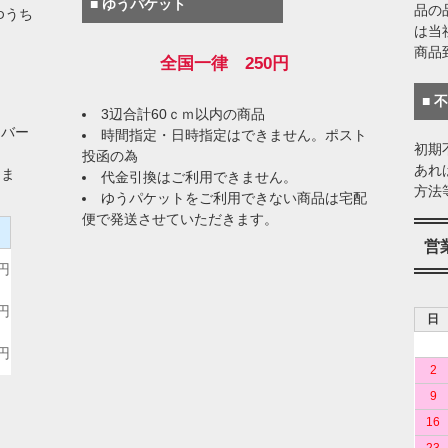
■ ゆうパケット
品の
ゆうち
は当
商品
全国一律 250円
■ 
3辺合計60ｃｍ以内の商品
イバー
時間指定・日時指定はできません。ポスト
初期
投函の為
あれ
りま
代金引換はご利用できません。
方法
ゆうパケットをご利用できない商品は宅配
便で発送させていただきます。
）
営
0円
0円
日
0円
2
9
16