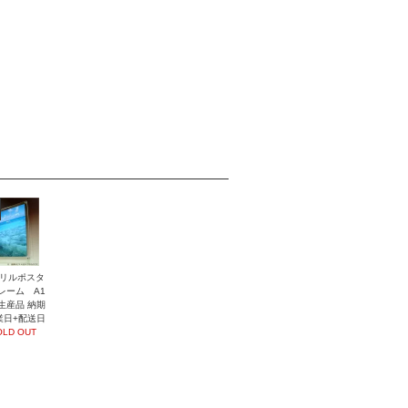
リルポスタ
レーム A1
生産品 納期
業日+配送日
OLD OUT