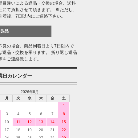
品目違いによる返品・交換の場合、送料
社にて負担させて頂きます。 ※ただし、
到着後、7日以内にご連絡下さい。
不良品
不良の場合、商品到着日より7日以内で
ば返品・交換を承ります。 折り返し返品
等をご連絡致します。
業日カレンダー
2026年8月
月
火
水
木
金
土
1
3
4
5
6
7
8
10
11
12
13
14
15
17
18
19
20
21
22