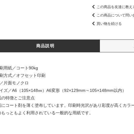
この商品を友達に教え
この商品について問い
買い物を続ける
商品説明
刷用紙／コート90kg
印刷方式／オフセット印刷
色／片面モノクロ
イズ／A6（105×148㎜）A6変形（92×129mm～105×148mm以内）
紙の特徴とご注意点
面にコート剤を薄く塗布しています。印刷時光沢があり彩度が高くカラ
のもっともよく利用されている一般的な用紙です。