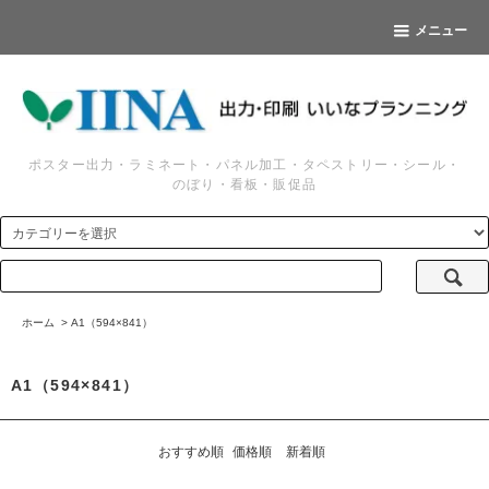
メニュー
ポスター出力・ラミネート・パネル加工・タペストリー・シール・
のぼり・看板・販促品
ホーム
>
A1（594×841）
A1（594×841）
おすすめ順
価格順
新着順