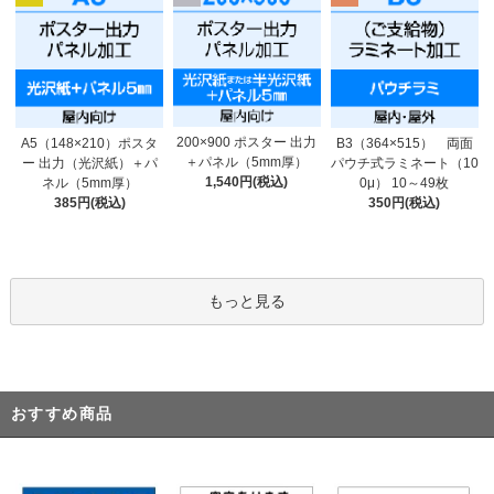
200×900 ポスター 出力
A5（148×210）ポスタ
B3（364×515） 両面
＋パネル（5mm厚）
ー 出力（光沢紙）＋パ
パウチ式ラミネート（10
1,540円(税込)
ネル（5mm厚）
0μ） 10～49枚
385円(税込)
350円(税込)
もっと見る
おすすめ商品