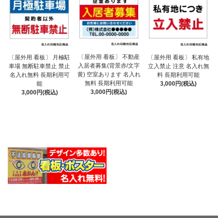
〔屋外用 看板〕 不動産
〔屋外用 看板〕 月極駐
〔屋外用 看板〕 私有地
入居者募集(背景赤/文字
車場 無断駐車禁止 禁止
立入禁止 注意 名入れ無
黄) 空室あります 名入れ
名入れ無料 長期利用可
料 長期利用可能
無料 長期利用可能
能
3,000円(税込)
3,000円(税込)
3,000円(税込)