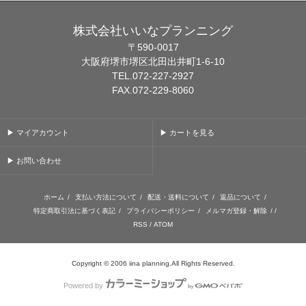
株式会社いいなプランニング
〒590-0017
大阪府堺市堺区北田出井町1-6-10
TEL.072-227-2927
FAX.072-229-8060
▶ マイアカウント
▶ カートを見る
▶ お問い合わせ
ホーム
/
支払い方法について
/
配送・送料について
/
返品について
/
特定商取引法に基づく表記
/
プライバシーポリシー
/
メルマガ登録・解除
/ /
RSS
/
ATOM
Copyright © 2006 iina planning.All Rights Reserved.
Powered by