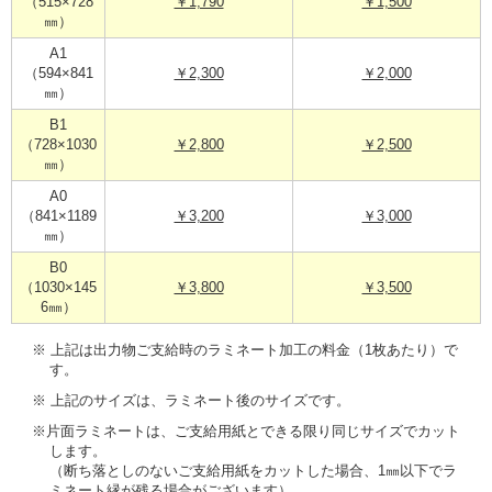
（515×728
￥1,790
￥1,500
㎜）
A1
（594×841
￥2,300
￥2,000
㎜）
B1
（728×1030
￥2,800
￥2,500
㎜）
A0
（841×1189
￥3,200
￥3,000
㎜）
B0
（1030×145
￥3,800
￥3,500
6㎜）
※ 上記は出力物ご支給時のラミネート加工の料金（1枚あたり）で
す。
※ 上記のサイズは、ラミネート後のサイズです。
※片面ラミネートは、ご支給用紙とできる限り同じサイズでカット
します。
（断ち落としのないご支給用紙をカットした場合、1㎜以下でラ
ミネート縁が残る場合がございます）