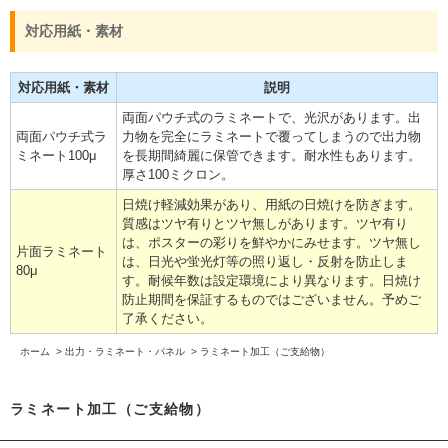
対応用紙・素材
対応用紙・素材
説明
両面パウチ式のラミネートで、光沢があります。出
両面パウチ式ラ
力物を完全にラミネートで覆ってしまうので出力物
ミネート100μ
を長期間綺麗に保管できます。耐水性もあります。
厚さ100ミクロン。
日焼け軽減効果があり、用紙の日焼けを防ぎます。
質感はツヤ有りとツヤ無しがあります。ツヤ有り
は、ポスターの彩りを鮮やかにみせます。ツヤ無し
片面ラミネート
は、日光や蛍光灯等の照り返し・反射を防止しま
80μ
す。耐候年数は設定環境により異なります。日焼け
防止期間を保証するものではございません。予めご
了承ください。
ホーム
>
出力・ラミネート・パネル
>
ラミネート加工（ご支給物）
ラミネート加工（ご支給物）