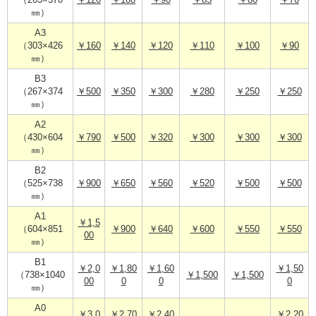
（263×370
￥120
￥100
￥90
￥85
￥80
￥70
㎜）
A3
（303×426
￥160
￥140
￥120
￥110
￥100
￥90
㎜）
B3
（267×374
￥500
￥350
￥300
￥280
￥250
￥250
㎜）
A2
（430×604
￥790
￥500
￥320
￥300
￥300
￥300
㎜）
B2
（525×738
￥900
￥650
￥560
￥520
￥500
￥500
㎜）
A1
￥1,5
（604×851
￥900
￥640
￥600
￥550
￥550
00
㎜）
B1
￥2,0
￥1,80
￥1,60
￥1,50
（738×1040
￥1,500
￥1,500
00
0
0
0
㎜）
A0
￥3,0
￥2,70
￥2,40
￥2,20