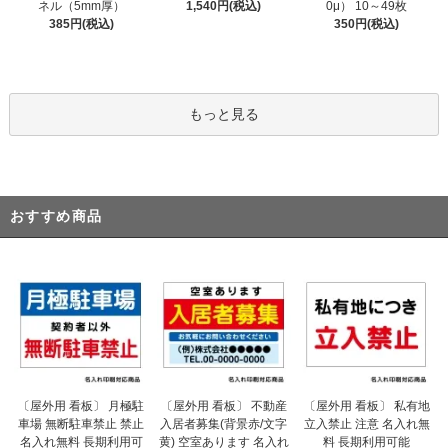
1,540円(税込)
ネル（5mm厚）
0μ） 10～49枚
385円(税込)
350円(税込)
もっと見る
おすすめ商品
〔屋外用 看板〕 不動産
〔屋外用 看板〕 月極駐
〔屋外用 看板〕 私有地
入居者募集(背景赤/文字
車場 無断駐車禁止 禁止
立入禁止 注意 名入れ無
黄) 空室あります 名入れ
名入れ無料 長期利用可
料 長期利用可能