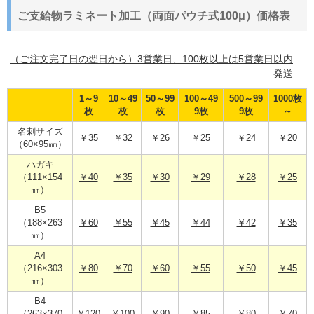
ご支給物ラミネート加工（両面パウチ式100μ）価格表
（ご注文完了日の翌日から）3営業日、100枚以上は5営業日以内
発送
1～9
10～49
50～99
100～49
500～99
1000枚
枚
枚
枚
9枚
9枚
～
名刺サイズ
￥35
￥32
￥26
￥25
￥24
￥20
（60×95㎜）
ハガキ
（111×154
￥40
￥35
￥30
￥29
￥28
￥25
㎜）
B5
（188×263
￥60
￥55
￥45
￥44
￥42
￥35
㎜）
A4
（216×303
￥80
￥70
￥60
￥55
￥50
￥45
㎜）
B4