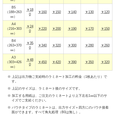
㎜）
B5
￥18
（188×263
￥160
￥150
￥140
￥130
￥120
0
㎜）
A4
￥24
（216×303
￥220
￥200
￥190
￥170
￥150
0
㎜）
B4
￥35
（263×370
￥340
￥320
￥300
￥280
￥260
0
㎜）
A3
￥48
（303×426
￥450
￥420
￥390
￥350
￥320
0
㎜）
※ 上記は出力物ご支給時のラミネート加工の料金（1枚あたり）で
す。
※ 上記のサイズは、ラミネート後のサイズです。
※ 加工する用紙は、ご注文のラミネートより上下左右1㎜以下のサ
イズでご支給ください。
※ パウチタイプのラミネートは、出力サイズ＋四方にのパウチ接着
面ができます。すべて角丸処理（B0は無し）。