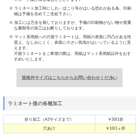
※ ラミネート加工時にしわ・ほこり等がはいる恐れがある為、印刷
物は予備を含めてご支給下さい。
※ 加工には万全を期しておりますが、予備の印刷物がない物や貴重
な書類等の加工はお断りしております。
※ マット系用紙への片面ラミネートは、用紙の表面に凹凸がある性
質上、なじみにくく、表面に小さい気泡がはいっているように見
えます。
片面ラミネートをご希望の際は、用紙はマット系用紙以外をおす
すめいたします。
規格外サイズはこちらからお問い合わせください
ラミネート後の各種加工
折り加工（A3サイズまで）
￥50/1折
穴あけ
￥10/1ヶ所