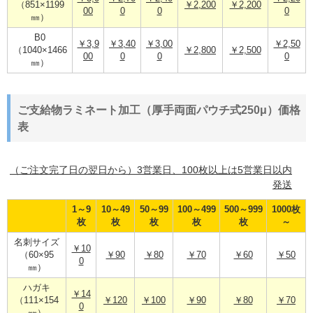
（851×1199
￥2,200
￥2,200
00
0
0
0
㎜）
B0
￥3,9
￥3,40
￥3,00
￥2,50
（1040×1466
￥2,800
￥2,500
00
0
0
0
㎜）
ご支給物ラミネート加工（厚手両面パウチ式250μ）価格
表
（ご注文完了日の翌日から）3営業日、100枚以上は5営業日以内
発送
1～9
10～49
50～99
100～499
500～999
1000枚
枚
枚
枚
枚
枚
～
名刺サイズ
￥10
（60×95
￥90
￥80
￥70
￥60
￥50
0
㎜）
ハガキ
￥14
（111×154
￥120
￥100
￥90
￥80
￥70
0