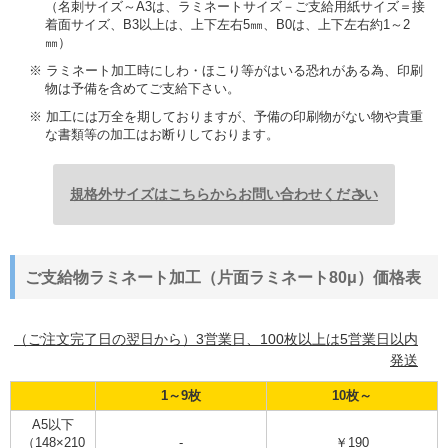
（名刺サイズ～A3は、ラミネートサイズ－ご支給用紙サイズ＝接
着面サイズ、B3以上は、上下左右5㎜、B0は、上下左右約1～2
㎜）
※ ラミネート加工時にしわ・ほこり等がはいる恐れがある為、印刷
物は予備を含めてご支給下さい。
※ 加工には万全を期しておりますが、予備の印刷物がない物や貴重
な書類等の加工はお断りしております。
規格外サイズはこちらからお問い合わせください
ご支給物ラミネート加工（片面ラミネート80μ）価格表
（ご注文完了日の翌日から）3営業日、100枚以上は5営業日以内
発送
1～9枚
10枚～
A5以下
（148×210
-
￥190