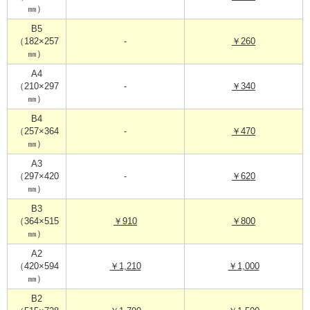
㎜）
B5
（182×257
-
￥260
㎜）
A4
（210×297
-
￥340
㎜）
B4
（257×364
-
￥470
㎜）
A3
（297×420
-
￥620
㎜）
B3
（364×515
￥910
￥800
㎜）
A2
（420×594
￥1,210
￥1,000
㎜）
B2