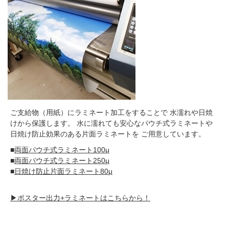
ご支給物（用紙）にラミネート加工をすることで 水濡れや日焼
けから保護します。 水に濡れても安心なパウチ式ラミネートや
日焼け防止効果のある片面ラミネートを ご用意しています。
■
両面パウチ式ラミネート100μ
■
両面パウチ式ラミネート250μ
■
日焼け防止片面ラミネート80μ
▶ポスター出力+ラミネートはこちらから！