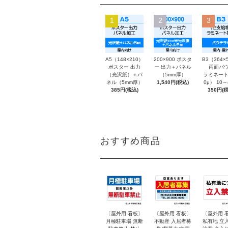
1
2
3
A5（148×210）
200×900 ポスタ
B3（364×
ポスター 出力
ー 出力＋パネル
両面パウ
（光沢紙）＋パ
（5mm厚）
ラミネート
ネル（5mm厚）
1,540円(税込)
0μ） 10
385円(税込)
350円(税
おすすめ商品
〔屋外用 看板〕
〔屋外用 看板〕
〔屋外用 
月極駐車場 無断
不動産 入居者募
私有地 立