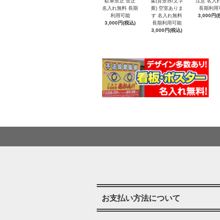
駐車禁止 禁止
集(背景赤/文字
注意 名入
名入れ無料 長期
黄) 空室ありま
長期利用
利用可能
す 名入れ無料
3,000円(
3,000円(税込)
長期利用可能
3,000円(税込)
お支払い方法について