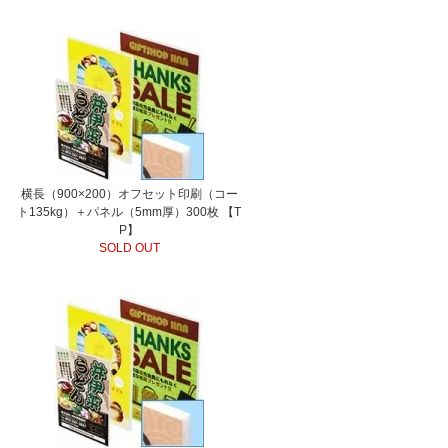
横長（900×200）オフセット印刷（コー
ト135kg）＋パネル（5mm厚）300枚 【T
P】
SOLD OUT