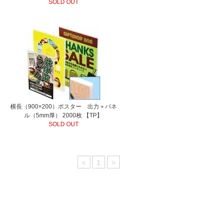
SOLD OUT
横長（900×200）ポスター 出力＋パネ
ル（5mm厚） 2000枚 【TP】
SOLD OUT
<
1
>