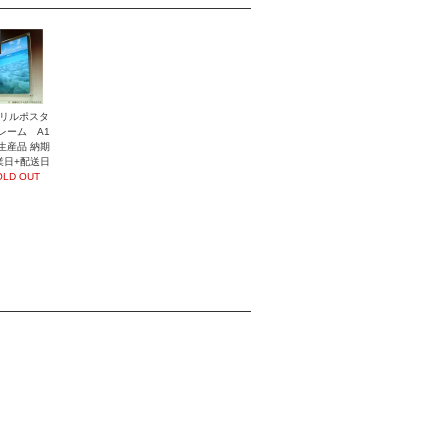
リルポスタ
レーム A1
生産品 納期
業日+配送日
OLD OUT