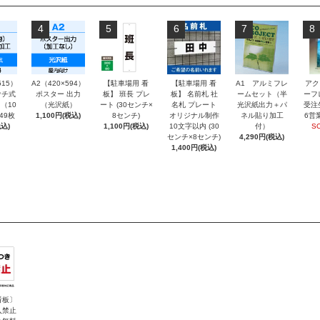
4
5
6
7
8
515）
A2（420×594）
【駐車場用 看
【駐車場用 看
A1 アルミフレ
アク
チ式
ポスター 出力
板】 班長 プレ
板】 名前札 社
ームセット（半
ーフ
（10
（光沢紙）
ート (30センチ×
名札 プレート
光沢紙出力＋パ
受注
～49枚
1,100円(税込)
8センチ)
オリジナル制作
ネル貼り加工
6営
込)
1,100円(税込)
10文字以内 (30
付）
S
センチ×8センチ)
4,290円(税込)
1,400円(税込)
看板〕
入禁止