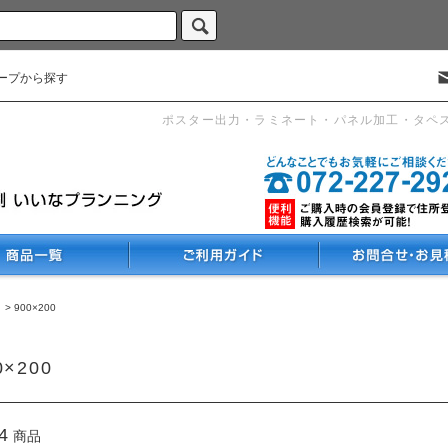
ープから探す
ポスター出力・ラミネート・パネル加工・タペ
>
900×200
0×200
4
商品