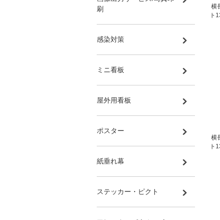
横
刷
ト1
感染対策
ミニ看板
屋外用看板
ポスター
横
ト1
紙垂れ幕
ステッカー・ピクト