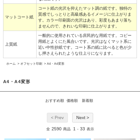
コート紙の光沢を抑えたマット調の紙です。独特の
質感でしっとりと高級感あるイメージに仕上がりま
マットコート紙
す。カラー印刷面の光沢はあり、彩度もあまり落ち
ませんので、きれいな印刷に仕上がります。
一般的に使用されている庶民的な用紙です。コピー
用紙とよくにた風合いです。光沢はなくマット系に
上質紙
近い中性抄紙です。コート系の紙に比べると色が少
し押さえられたような仕上りになります。
ホーム
>
オフセット印刷
>
A4・A4変形
A4・A4変形
おすすめ順
価格順
新着順
< Prev
Next >
2590
1
33
全
商品
-
表示