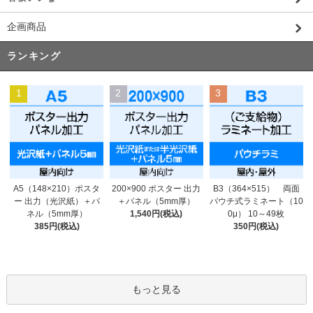
企画商品
ランキング
1
2
3
200×900 ポスター 出力
A5（148×210）ポスタ
B3（364×515） 両面
＋パネル（5mm厚）
ー 出力（光沢紙）＋パ
パウチ式ラミネート（10
1,540円(税込)
ネル（5mm厚）
0μ） 10～49枚
385円(税込)
350円(税込)
もっと見る