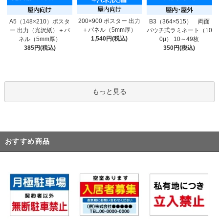
200×900 ポスター 出力
A5（148×210）ポスタ
B3（364×515） 両面
＋パネル（5mm厚）
ー 出力（光沢紙）＋パ
パウチ式ラミネート（10
1,540円(税込)
ネル（5mm厚）
0μ） 10～49枚
385円(税込)
350円(税込)
もっと見る
おすすめ商品