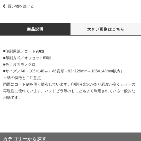
買い物を続ける
商品説明
大きい画像はこちら
■印刷用紙／コート90kg
■印刷方式／オフセット印刷
■色／片面モノクロ
■サイズ／A6（105×148㎜）A6変形（92×129mm～105×148mm以内）
※紙の特徴とご注意点
両面にコート剤を薄く塗布しています。印刷時光沢があり彩度が高くカラーの
再現性に優れています。ハンドビラ等のもっともよく利用されている一般的な
用紙です。
カテゴリーから探す