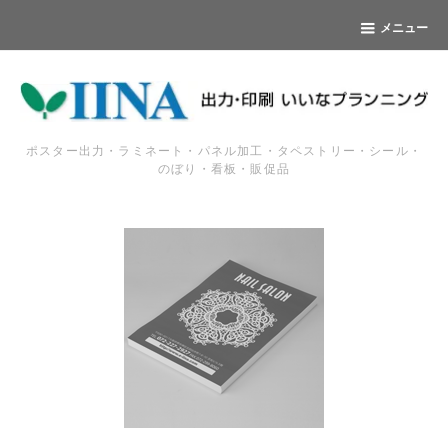
メニュー
ポスター出力・ラミネート・パネル加工・タペストリー・シール・
のぼり・看板・販促品