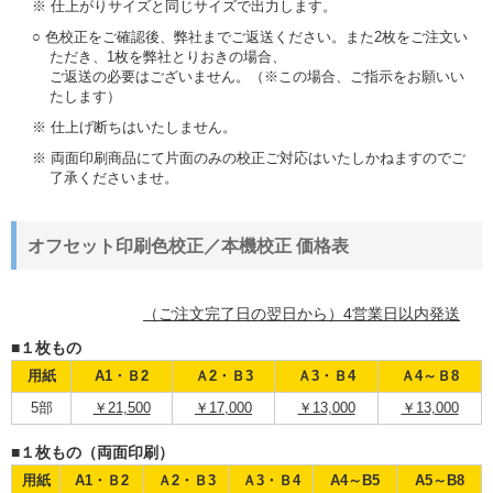
※ 仕上がりサイズと同じサイズで出力します。
○ 色校正をご確認後、弊社までご返送ください。また2枚をご注文い
ただき、1枚を弊社とりおきの場合、
ご返送の必要はございません。（※この場合、ご指示をお願いい
たします）
※ 仕上げ断ちはいたしません。
※ 両面印刷商品にて片面のみの校正ご対応はいたしかねますのでご
了承くださいませ。
オフセット印刷色校正／本機校正 価格表
（ご注文完了日の翌日から）4営業日以内発送
■１枚もの
用紙
A1・Ｂ2
Ａ2・Ｂ3
Ａ3・Ｂ4
Ａ4～Ｂ8
5部
￥21,500
￥17,000
￥13,000
￥13,000
■１枚もの（両面印刷）
用紙
A1・Ｂ2
Ａ2・Ｂ3
Ａ3・Ｂ4
A4～B5
A5～B8