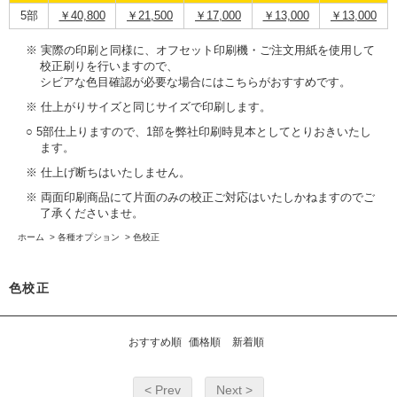
5部
￥40,800
￥21,500
￥17,000
￥13,000
￥13,000
※ 実際の印刷と同様に、オフセット印刷機・ご注文用紙を使用して
校正刷りを行いますので、
シビアな色目確認が必要な場合にはこちらがおすすめです。
※ 仕上がりサイズと同じサイズで印刷します。
○ 5部仕上りますので、1部を弊社印刷時見本としてとりおきいたし
ます。
※ 仕上げ断ちはいたしません。
※ 両面印刷商品にて片面のみの校正ご対応はいたしかねますのでご
了承くださいませ。
ホーム
>
各種オプション
>
色校正
色校正
おすすめ順
価格順
新着順
< Prev
Next >