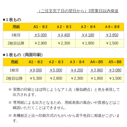
（ご注文完了日の翌日から）3営業日以内発送
■１枚もの
用紙
A1・Ｂ2
Ａ2・Ｂ3
Ａ3・Ｂ4
Ａ4～Ｂ8
1枚目
￥5,000
￥4,400
￥4,180
￥3,850
2枚目以降
￥2,900
￥2,300
￥1,800
￥1,500
■１枚もの（両面印刷）
用紙
A1・Ｂ2
Ａ2・Ｂ3
Ａ3・Ｂ4
A4～B5
A5～B8
1枚目
￥9,000
￥5,000
￥4,200
￥3,960
￥3,080
2枚目以降
￥5,300
￥2,800
￥2,300
￥1,800
￥1,500
※ 実際の印刷とほぼ同じようなアミ点（擬似網点）と色を表現して
出力されます。
※ 専用紙による出力となるため、用紙表面の風合いや質感などはご
確認いただくことはできません。
※ 本機校正と比べ印刷方式のちがいから若干色目に相違がございま
す。