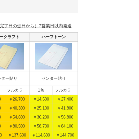
完了日の翌日から）7営業日以内発送
ークラフト
ハーフトーン
ンター貼り
センター貼り
フルカラー
1色
フルカラー
0
￥26,700
￥14,500
￥27,400
0
￥40,300
￥25,100
￥41,800
0
￥54,600
￥36,200
￥56,800
0
￥80,500
￥58,700
￥84,100
0
￥137,600
￥114,600
￥144,700