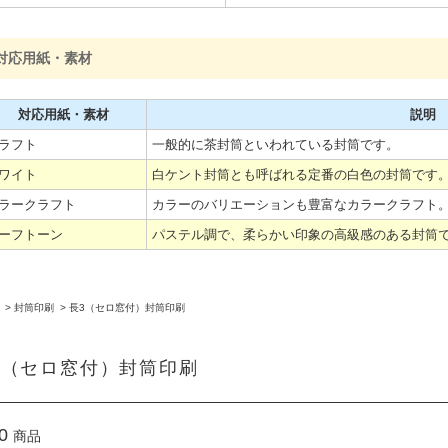
対応用紙・素材
対応用紙・素材
説明
ラフト
一般的に茶封筒といわれている封筒です。
ワイト
白ケント封筒とも呼ばれる定番の白色の封筒です
ラークラフト
カラーのバリエーションも豊富なカラークラフト
ーフトーン
パステル調で、柔らかい印象の高級感のある封筒
>
封筒印刷
>
長3（セロ窓付）封筒印刷
3（セロ窓付）封筒印刷
0
商品