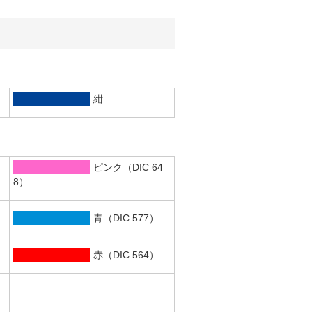
紺
ピンク（DIC 64
8）
青（DIC 577）
）
赤（DIC 564）