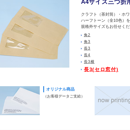
A4サイズ三つ折
クラフト（茶封筒）・ホワ
ハーフトーン（全10色）
規格外サイズもお任せくだ
角2
角3
長3
長4
長3横
長3(セロ窓付)
オリジナル商品
（お客様データご支給）