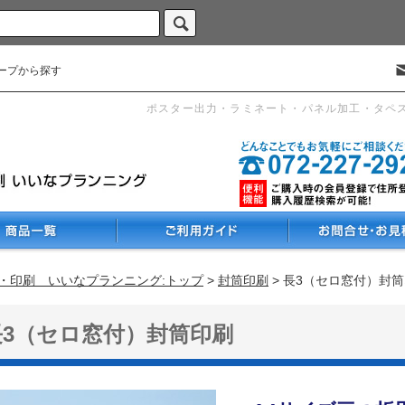
ープから探す
ポスター出力・ラミネート・パネル加工・タペ
・印刷 いいなプランニング:トップ
>
封筒印刷
> 長3（セロ窓付）封
長3（セロ窓付）封筒印刷