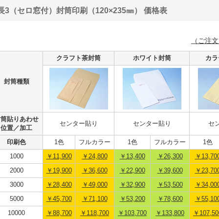
長3（セロ窓付）封筒印刷（120×235㎜） 価格表
（ご注文
クラフト茶封筒
ホワイト封筒
カラ
封筒種類
封筒貼りあわせ
センター貼り
センター貼り
セ
位置／加工
印刷色
1色
フルカラー
1色
フルカラー
1色
1000
￥11,900
￥24,800
￥13,400
￥26,300
￥13,70
2000
￥19,900
￥36,600
￥22,900
￥39,600
￥23,70
3000
￥28,400
￥49,000
￥32,900
￥53,500
￥34,00
5000
￥45,700
￥71,100
￥53,200
￥78,600
￥55,10
10000
￥88,700
￥118,700
￥103,700
￥133,800
￥107,50