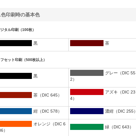
1色印刷時の基本色
ジタル印刷（100枚）
黒
茶
フセット印刷（500枚以上）
グレー（DIC 55
黒
2）
アズキ（DIC 23
茶（DIC 645）
4）
紺（DIC 578）
濃紺（DIC 255
オレンジ（DIC 6
緑（DIC 643）
36）