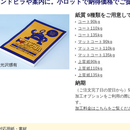
ハンドビラや案内に。小ロットで納得価格でご
紙質 9種類をご用意し
コート90kg
コート110kg
コート135kg
マットコート90kg
マットコート110kg
マットコート135kg
上質紙90kg
上質紙110kg
上質紙135kg
納期
（ご注文完了日の翌日から）
加工オプションをご利用の際
す。
加工料金はこちらをご覧くだ
対応用紙・素材