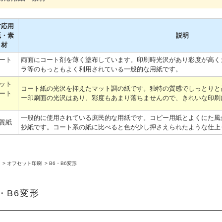
対応用
紙・素
説明
材
ート
両面にコート剤を薄く塗布しています。印刷時光沢があり彩度が高く
ラ等のもっともよく利用されている一般的な用紙です。
ット
コート紙の光沢を抑えたマット調の紙です。独特の質感でしっとりと
ート
ー印刷面の光沢はあり、彩度もあまり落ちませんので、きれいな印刷
一般的に使用されている庶民的な用紙です。コピー用紙とよくにた風
質紙
抄紙です。コート系の紙に比べると色が少し押さえられたような仕上
>
オフセット印刷
>
B6・B6変形
6・B6変形