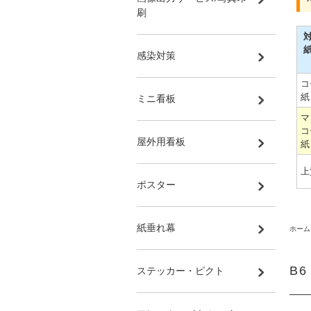
刷
感染対策
コ
紙
ミニ看板
マ
コ
屋外用看板
紙
上
ポスター
紙垂れ幕
ホーム
B
ステッカー・ピクト