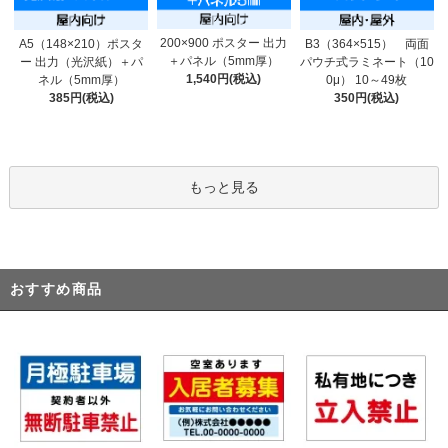
200×900 ポスター 出力
A5（148×210）ポスタ
B3（364×515） 両面
＋パネル（5mm厚）
ー 出力（光沢紙）＋パ
パウチ式ラミネート（10
1,540円(税込)
ネル（5mm厚）
0μ） 10～49枚
385円(税込)
350円(税込)
もっと見る
おすすめ商品