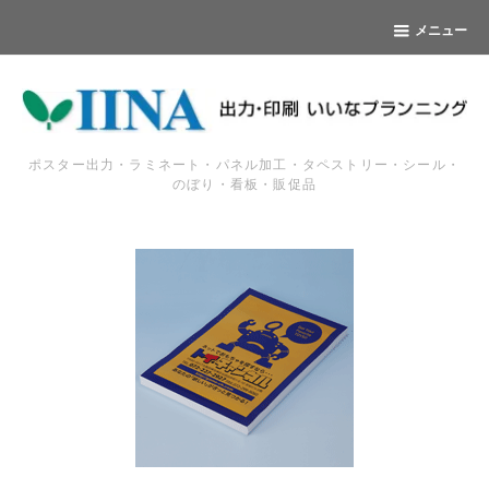
メニュー
ポスター出力・ラミネート・パネル加工・タペストリー・シール・
のぼり・看板・販促品