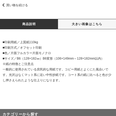
買い物を続ける
商品説明
大きい画像はこちら
■印刷用紙／上質紙110kg
■印刷方式／オフセット印刷
■色／片面フルカラー片面モノクロ
■サイズ／B6（128×182㎜）B6変形（106×149mm～128×182mm以内）
※紙の特徴とご注意点
一般的に使用されている庶民的な用紙です。コピー用紙とよくにた風合いで
す。光沢はなくマット系に近い中性抄紙です。コート系の紙に比べると色が少
し押さえられたような仕上りになります。
カテゴリーから探す