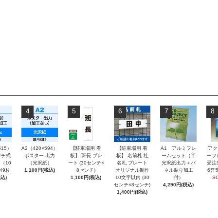
4
5
6
7
8
515）
A2（420×594）
【駐車場用 看
【駐車場用 看
A1 アルミフレ
アク
チ式
ポスター 出力
板】 班長 プレ
板】 名前札 社
ームセット（半
ーフ
（10
（光沢紙）
ート (30センチ×
名札 プレート
光沢紙出力＋パ
受注
～49枚
1,100円(税込)
8センチ)
オリジナル制作
ネル貼り加工
6営
込)
1,100円(税込)
10文字以内 (30
付）
S
センチ×8センチ)
4,290円(税込)
1,400円(税込)