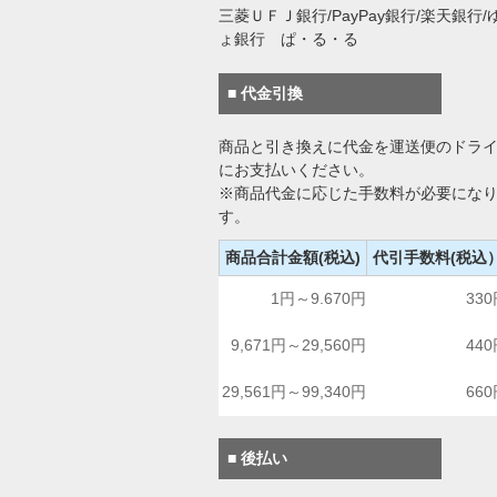
三菱ＵＦＪ銀行/PayPay銀行/楽天銀行/
ょ銀行 ぱ・る・る
■ 代金引換
商品と引き換えに代金を運送便のドラ
にお支払いください。
※商品代金に応じた手数料が必要にな
す。
商品合計金額(税込)
代引手数料(税込
1円～9.670円
33
9,671円～29,560円
44
29,561円～99,340円
66
■ 後払い