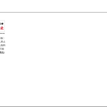
看板〕
入禁止
れ無料
可能
税込)