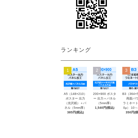
ランキング
1
2
3
A5（148×210）
200×900 ポスタ
B3（364×
ポスター 出力
ー 出力＋パネル
両面パウ
（光沢紙）＋パ
（5mm厚）
ラミネート
ネル（5mm厚）
1,540円(税込)
0μ） 10
385円(税込)
350円(税