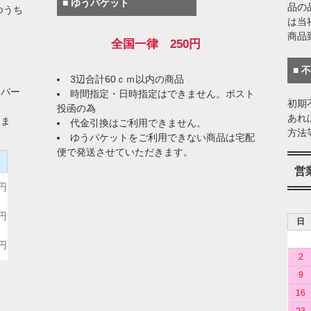
■ ゆうパケット
品の
ゆうち
は当
商品
全国一律 250円
■ 
3辺合計60ｃｍ以内の商品
イバー
時間指定・日時指定はできません。ポスト
初期
投函の為
あれ
りま
代金引換はご利用できません。
方法
ゆうパケットをご利用できない商品は宅配
便で発送させていただきます。
）
営
0円
0円
日
0円
2
9
16