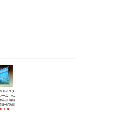
リルポスタ
レーム A1
生産品 納期
業日+配送日
OLD OUT