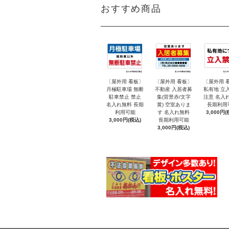
おすすめ商品
〔屋外用 看板〕
〔屋外用 看板〕
〔屋外用 
月極駐車場 無断
不動産 入居者募
私有地 立
駐車禁止 禁止
集(背景赤/文字
注意 名入
名入れ無料 長期
黄) 空室ありま
長期利用
利用可能
す 名入れ無料
3,000円(
3,000円(税込)
長期利用可能
3,000円(税込)