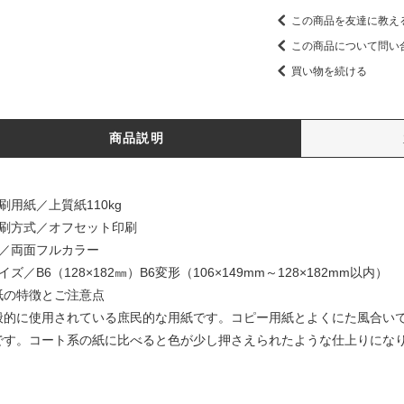
この商品を友達に教え
この商品について問い
買い物を続ける
商品説明
刷用紙／上質紙110kg
印刷方式／オフセット印刷
色／両面フルカラー
イズ／B6（128×182㎜）B6変形（106×149mm～128×182mm以内）
紙の特徴とご注意点
般的に使用されている庶民的な用紙です。コピー用紙とよくにた風合い
です。コート系の紙に比べると色が少し押さえられたような仕上りにな