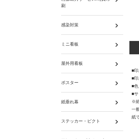
刷
感染対策
ミニ看板
屋外用看板
■印
■
ポスター
■
■サ
※
紙垂れ幕
一
紙
ステッカー・ピクト