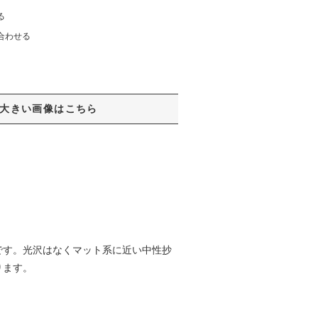
る
合わせる
大きい画像はこちら
です。光沢はなくマット系に近い中性抄
ります。