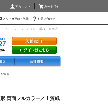
アカウント
カート(0)
メルマガ登録・解除
お問い合わせ
ストリー・シール・のぼり・看板・販促品
・B6変形
変形 両面フルカラー／上質紙