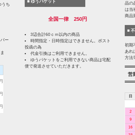
■ ゆうパケット
品の
ゆうち
は当
商品
全国一律 250円
■ 
3辺合計60ｃｍ以内の商品
イバー
時間指定・日時指定はできません。ポスト
初期
投函の為
あれ
りま
代金引換はご利用できません。
方法
ゆうパケットをご利用できない商品は宅配
便で発送させていただきます。
）
営
0円
0円
日
0円
2
9
16