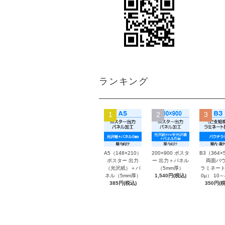
ランキング
1
2
3
A5（148×210）
200×900 ポスタ
B3（364×
ポスター 出力
ー 出力＋パネル
両面パウ
（光沢紙）＋パ
（5mm厚）
ラミネート
ネル（5mm厚）
1,540円(税込)
0μ） 10
385円(税込)
350円(税