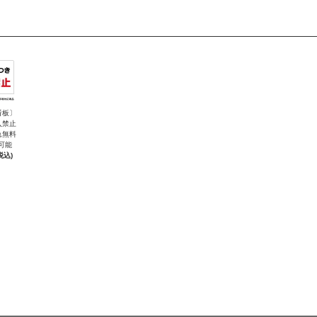
看板〕
入禁止
れ無料
可能
税込)