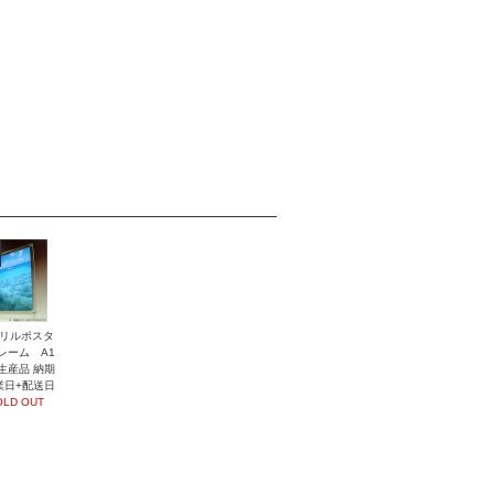
リルポスタ
レーム A1
生産品 納期
業日+配送日
OLD OUT