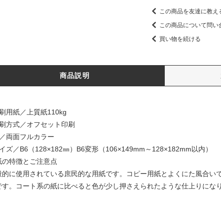
この商品を友達に教え
この商品について問い
買い物を続ける
商品説明
刷用紙／上質紙110kg
印刷方式／オフセット印刷
色／両面フルカラー
イズ／B6（128×182㎜）B6変形（106×149mm～128×182mm以内）
紙の特徴とご注意点
般的に使用されている庶民的な用紙です。コピー用紙とよくにた風合い
です。コート系の紙に比べると色が少し押さえられたような仕上りにな