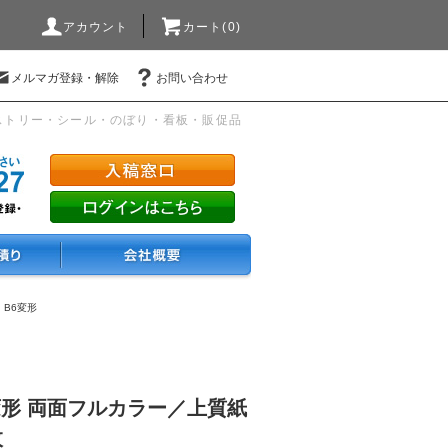
アカウント
カート(0)
メルマガ登録・解除
お問い合わせ
ストリー・シール・のぼり・看板・販促品
・B6変形
変形 両面フルカラー／上質紙
枚