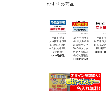
おすすめ商品
〔屋外用 看板〕
〔屋外用 看板〕
〔屋外用 
月極駐車場 無断
不動産 入居者募
私有地 立
駐車禁止 禁止
集(背景赤/文字
注意 名入
名入れ無料 長期
黄) 空室ありま
長期利用
利用可能
す 名入れ無料
3,000円(
3,000円(税込)
長期利用可能
3,000円(税込)