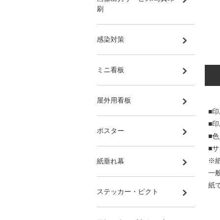
刷
感染対策
ミニ看板
屋外用看板
■印
■
ポスター
■
■サ
※
紙垂れ幕
一
紙
ステッカー・ピクト