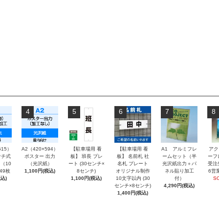
4
5
6
7
8
515）
A2（420×594）
【駐車場用 看
【駐車場用 看
A1 アルミフレ
アク
チ式
ポスター 出力
板】 班長 プレ
板】 名前札 社
ームセット（半
ーフ
（10
（光沢紙）
ート (30センチ×
名札 プレート
光沢紙出力＋パ
受注
～49枚
1,100円(税込)
8センチ)
オリジナル制作
ネル貼り加工
6営
込)
1,100円(税込)
10文字以内 (30
付）
S
センチ×8センチ)
4,290円(税込)
1,400円(税込)