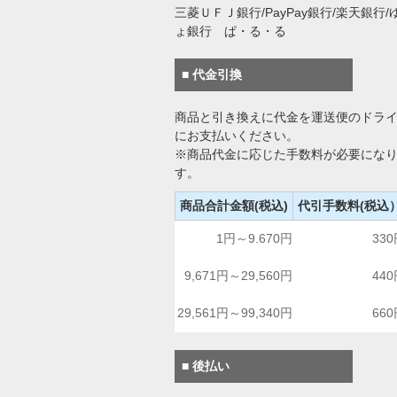
三菱ＵＦＪ銀行/PayPay銀行/楽天銀行/
ょ銀行 ぱ・る・る
■ 代金引換
商品と引き換えに代金を運送便のドラ
にお支払いください。
※商品代金に応じた手数料が必要にな
す。
商品合計金額(税込)
代引手数料(税込
1円～9.670円
33
9,671円～29,560円
44
29,561円～99,340円
66
■ 後払い