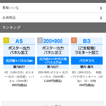
看板いいな
企画商品
ランキング
1
2
3
200×900 ポスター 出力
A5（148×210）ポスタ
B3（364×515） 両面
＋パネル（5mm厚）
ー 出力（光沢紙）＋パ
パウチ式ラミネート（10
1,540円(税込)
ネル（5mm厚）
0μ） 10～49枚
385円(税込)
350円(税込)