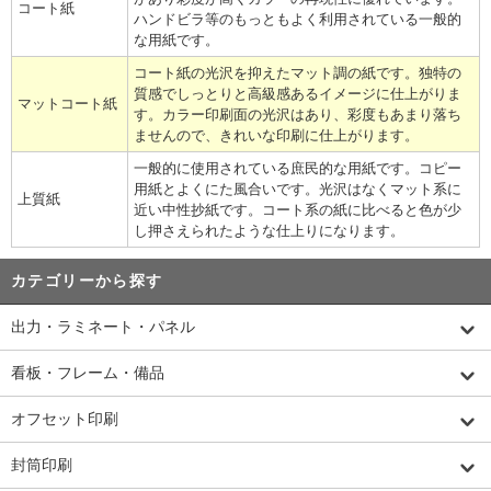
コート紙
ハンドビラ等のもっともよく利用されている一般的
な用紙です。
コート紙の光沢を抑えたマット調の紙です。独特の
質感でしっとりと高級感あるイメージに仕上がりま
マットコート紙
す。カラー印刷面の光沢はあり、彩度もあまり落ち
ませんので、きれいな印刷に仕上がります。
一般的に使用されている庶民的な用紙です。コピー
用紙とよくにた風合いです。光沢はなくマット系に
上質紙
近い中性抄紙です。コート系の紙に比べると色が少
し押さえられたような仕上りになります。
カテゴリーから探す
出力・ラミネート・パネル
看板・フレーム・備品
オフセット印刷
封筒印刷