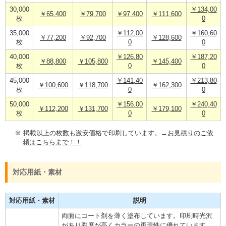
30,000
￥134,00
￥65,400
￥79,700
￥97,400
￥111,600
枚
0
35,000
￥112,00
￥160,60
￥77,200
￥92,700
￥128,600
枚
0
0
40,000
￥126,80
￥187,20
￥88,800
￥105,800
￥145,400
枚
0
0
45,000
￥141,40
￥213,80
￥100,600
￥118,700
￥162,300
枚
0
0
50,000
￥156,00
￥240,40
￥112,200
￥131,700
￥179,100
枚
0
0
※ 掲載以上の枚数も激安価格で印刷しています。→
お見積りのご依
頼はこちらまで！！
対応用紙・素材
対応用紙・素材
説明
両面にコート剤を薄く塗布しています。印刷時光沢
があり彩度が高くカラーの再現性に優れています。