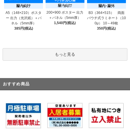
200×900 ポスター 出力
A5（148×210）ポスタ
B3（364×515） 両面
＋パネル（5mm厚）
ー 出力（光沢紙）＋パ
パウチ式ラミネート（10
1,540円(税込)
ネル（5mm厚）
0μ） 10～49枚
385円(税込)
350円(税込)
もっと見る
おすすめ商品