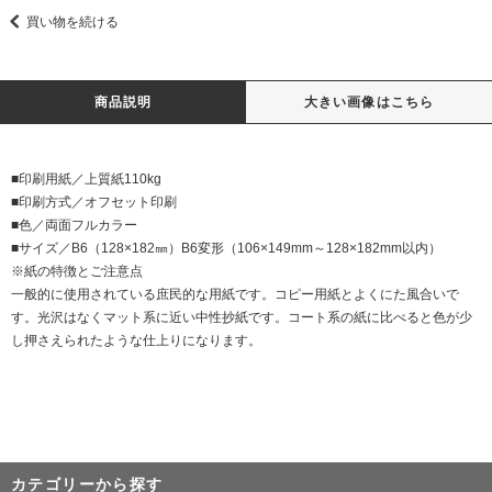
買い物を続ける
商品説明
大きい画像はこちら
■印刷用紙／上質紙110kg
■印刷方式／オフセット印刷
■色／両面フルカラー
■サイズ／B6（128×182㎜）B6変形（106×149mm～128×182mm以内）
※紙の特徴とご注意点
一般的に使用されている庶民的な用紙です。コピー用紙とよくにた風合いで
す。光沢はなくマット系に近い中性抄紙です。コート系の紙に比べると色が少
し押さえられたような仕上りになります。
カテゴリーから探す