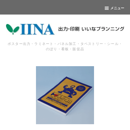
メニュー
ポスター出力・ラミネート・パネル加工・タペストリー・シール・
のぼり・看板・販促品