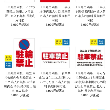
〔屋外用 看板〕 不法投
〔屋外用 看板〕 工事現
〔屋外用 看板〕 工事現
棄禁止 防犯カメラ設
場 車両出入り口 駐車禁
場 関係者両以外 進入禁
置 名入れ無料 長期利
止 名入れ無料 長期利用
止 名入れ無料 長期利用
用可能
可能
可能
3,000円(税込)
3,000円(税込)
3,000円(税込)
〔屋外用 看板〕縦型 自
〔屋外用 看板〕 駐車禁
〔屋外用 看板〕 みんな
治会町内会 駐輪禁止 マ
止(白赤 )ここに駐車しな
で危険防止！駐車禁止
ーク 名入れ無料 自治会
いでください 名入れ無
(赤字)駐車車両からの飛
町内会 子供 飛び出し 注
料 長期利用可能
び出し事故防止 名入れ
意 事故 防止
3,000円(税込)
無料 長期利用可能
3,000円(税込)
3,000円(税込)