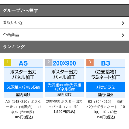
グループから探す
看板いいな
企画商品
ランキング
1
2
3
200×900 ポスター 出力
A5（148×210）ポスタ
B3（364×515） 両面
＋パネル（5mm厚）
ー 出力（光沢紙）＋パ
パウチ式ラミネート（10
1,540円(税込)
ネル（5mm厚）
0μ） 10～49枚
385円(税込)
350円(税込)