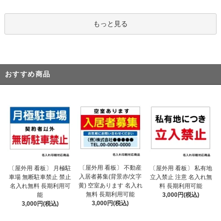
もっと見る
おすすめ商品
〔屋外用 看板〕 不動産
〔屋外用 看板〕 月極駐
〔屋外用 看板〕 私有地
入居者募集(背景赤/文字
車場 無断駐車禁止 禁止
立入禁止 注意 名入れ無
黄) 空室あります 名入れ
名入れ無料 長期利用可
料 長期利用可能
無料 長期利用可能
能
3,000円(税込)
3,000円(税込)
3,000円(税込)