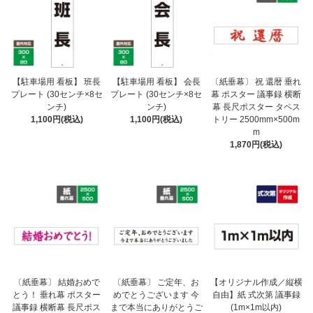
【駐車場用 看板】 班長
【駐車場用 看板】 会長
〔紙垂幕〕 祝 還暦 垂れ
プレート (30センチ×8セ
プレート (30センチ×8セ
幕 ポスター 議事録 横断
ンチ)
ンチ)
幕 長尺ポスター タペス
1,100円(税込)
1,100円(税込)
トリー 2500mm×500m
m
1,870円(税込)
〔紙垂幕〕 結婚おめで
〔紙垂幕〕 ご定年、お
【オリジナル作成／縦横
とう！ 垂れ幕 ポスター
めでとうございます 今
自由】紙 式次第 議事録
議事録 横断幕 長尺ポス
まで本当にありがとうご
(1m×1m以内)