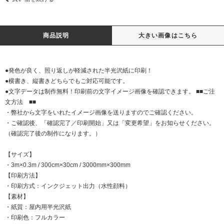
商品説明
大きい画像はこちら
●発色が良く、照り返しが軽減された半光沢紙に印刷！
●横書き、縦書きどちらでもご対応可能です。
●文字データは制作無料！印刷前の文字イメージ画像を確認できます。 ■■ご注
文方法 ■■
・弊社から文字をいれたイメージ画像を送りますのでご確認ください。
・ご確認後、「確認完了／印刷開始」又は「変更希望」をお知らせください。
（確認完了後の制作になります。）
【サイズ】
・3m×0.3m / 300cm×30cm / 3000mm×300mm
【印刷方法】
・印刷方式：インクジェット出力（水性顔料）
【素材】
・紙質：屋内用半光沢紙
・印刷色：フルカラー