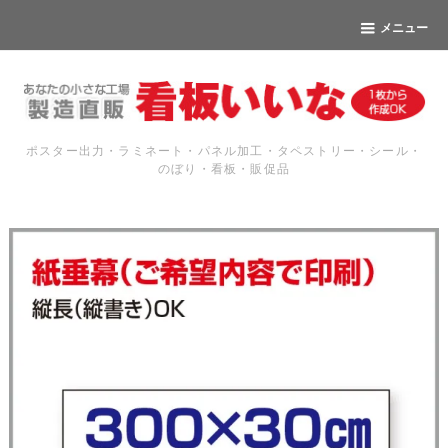
メニュー
ポスター出力・ラミネート・パネル加工・タペストリー・シール・
のぼり・看板・販促品