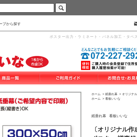
ープから探す
ポスター出力・ラミネート・パネル加工・タペ
ホーム
>
紙垂れ幕
>
オリジナル
ホーム
>
看板いいな
紙垂れ幕
看板いいな
〔オリジナル作成