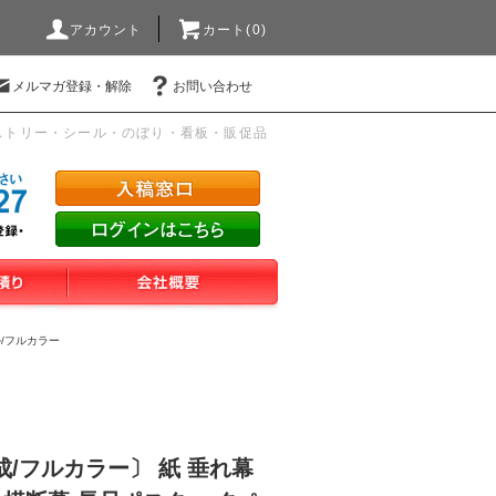
アカウント
カート(0)
メルマガ登録・解除
お問い合わせ
ストリー・シール・のぼり・看板・販促品
/フルカラー
/フルカラー〕 紙 垂れ幕