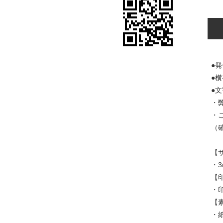
●
●
●
・
・
（
【
・3
【
・
【
・