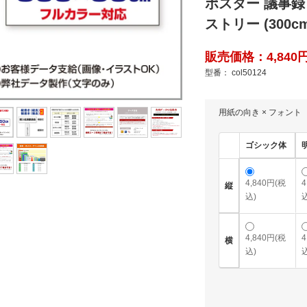
ポスター 議事録
ストリー (300cm
販売価格：4,840円
型番： col50124
用紙の向き × フォント
ゴシック体
4,840円(税
4
縦
込)
込
4,840円(税
4
横
込)
込