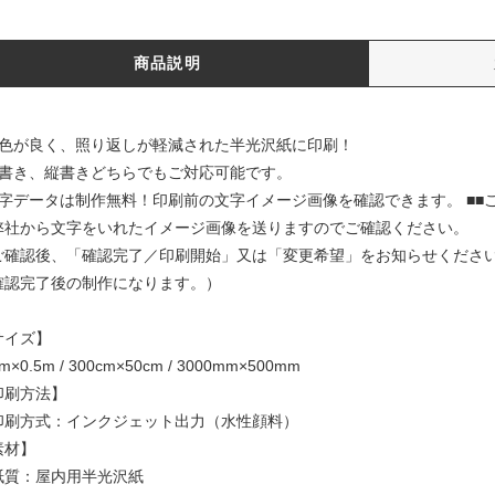
商品説明
発色が良く、照り返しが軽減された半光沢紙に印刷！
横書き、縦書きどちらでもご対応可能です。
文字データは制作無料！印刷前の文字イメージ画像を確認できます。 ■■ご
弊社から文字をいれたイメージ画像を送りますのでご確認ください。
ご確認後、「確認完了／印刷開始」又は「変更希望」をお知らせくださ
確認完了後の制作になります。）
サイズ】
m×0.5m / 300cm×50cm / 3000mm×500mm
印刷方法】
印刷方式：インクジェット出力（水性顔料）
素材】
紙質：屋内用半光沢紙