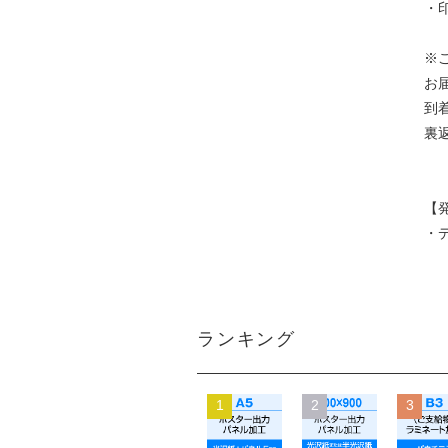
・
※
お
到
裏
【
・
ランキング
1
2
3