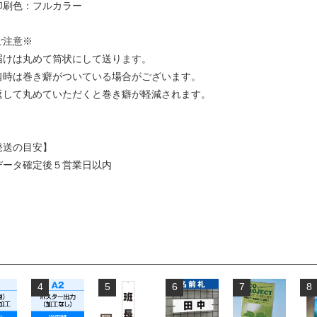
印刷色：フルカラー
ご注意※
届けは丸めて筒状にして送ります。
着時は巻き癖がついている場合がございます。
返して丸めていただくと巻き癖が軽減されます。
発送の目安】
データ確定後５営業日以内
4
5
6
7
8