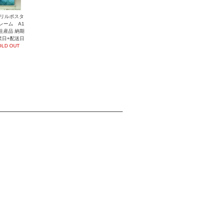
リルポスタ
レーム A1
生産品 納期
業日+配送日
OLD OUT