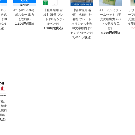
515）
A2（420×594）
【駐車場用 看
【駐車場用 看
A1 アルミフレ
アク
チ式
ポスター 出力
板】 班長 プレ
板】 名前札 社
ームセット（半
ーフ
（10
（光沢紙）
ート (30センチ×
名札 プレート
光沢紙出力＋パ
受注
～49枚
1,100円(税込)
8センチ)
オリジナル制作
ネル貼り加工
6営
込)
1,100円(税込)
10文字以内 (30
付）
S
センチ×8センチ)
4,290円(税込)
1,400円(税込)
看板〕
入禁止
れ無料
可能
税込)