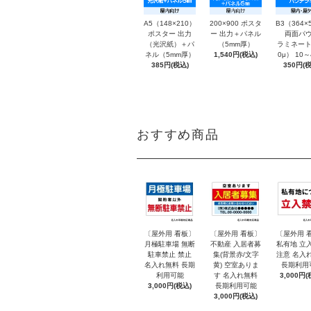
A5（148×210）
200×900 ポスタ
B3（364×
ポスター 出力
ー 出力＋パネル
両面パウ
（光沢紙）＋パ
（5mm厚）
ラミネート
ネル（5mm厚）
1,540円(税込)
0μ） 10
385円(税込)
350円(税
おすすめ商品
〔屋外用 看板〕
〔屋外用 看板〕
〔屋外用 
月極駐車場 無断
不動産 入居者募
私有地 立
駐車禁止 禁止
集(背景赤/文字
注意 名入
名入れ無料 長期
黄) 空室ありま
長期利用
利用可能
す 名入れ無料
3,000円(
3,000円(税込)
長期利用可能
3,000円(税込)