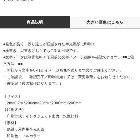
商品説明
大きい画像はこちら
●発色が良く、照り返しが軽減された半光沢紙に印刷！
●横書き、縦書きどちらでもご対応可能です。
●文字データは制作無料！印刷前の文字イメージ画像を確認できます。 ■■ご注
文方法 ■■
・弊社から文字をいれたイメージ画像を送りますのでご確認ください。
・ご確認後、「確認完了／印刷開始」又は「変更希望」をお知らせください。
（確認完了後の制作になります。）
【サイズ】
・2m×0.2m / 200cm×20cm / 2000mm×200mm
【印刷方法】
・印刷方式：インクジェット出力（水性顔料）
【素材】
・紙質：屋内用半光沢紙
・印刷色：フルカラー