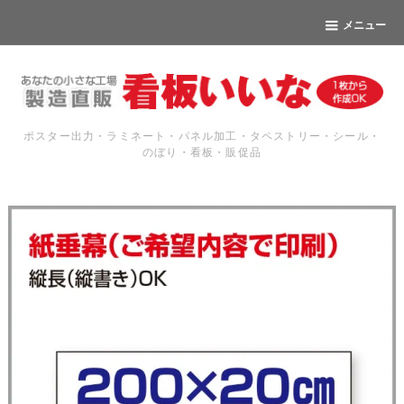
メニュー
ポスター出力・ラミネート・パネル加工・タペストリー・シール・
のぼり・看板・販促品