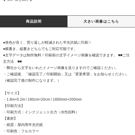
商品説明
大きい画像はこちら
●発色が良く、照り返しが軽減された半光沢紙に印刷！
●横書き、縦書きどちらでもご対応可能です。
●文字データは制作無料！印刷前の文字イメージ画像を確認できます。 ■■ご注
文方法 ■■
・弊社から文字をいれたイメージ画像を送りますのでご確認ください。
・ご確認後、「確認完了／印刷開始」又は「変更希望」をお知らせください。
（確認完了後の制作になります。）
【サイズ】
・1.8m×0.2m / 180cm×20cm / 1800mm×200mm
【印刷方法】
・印刷方式：インクジェット出力（水性顔料）
【素材】
・紙質：屋内用半光沢紙
・印刷色：フルカラー