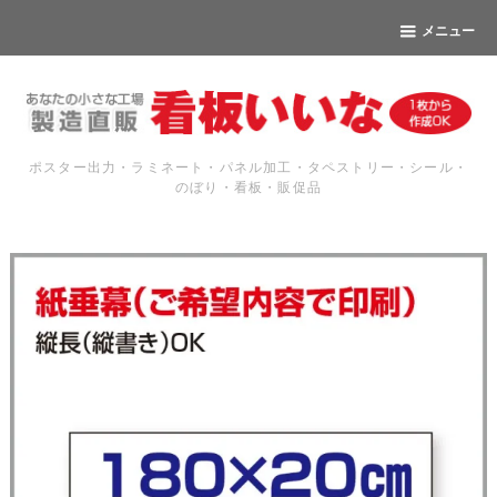
メニュー
ポスター出力・ラミネート・パネル加工・タペストリー・シール・
のぼり・看板・販促品