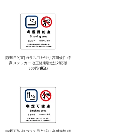
[喫煙目的室] ガラス用 外張り 高耐候性 標
識 ステッカー 改正健康増進法対応版
300円(税込)
[喫煙可能店] ガラス用 外張り 高耐候性 標