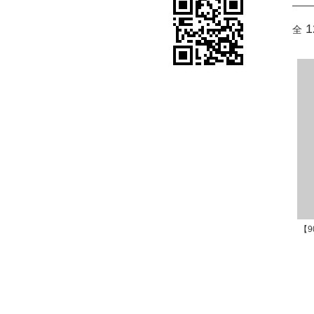
1
全
【9