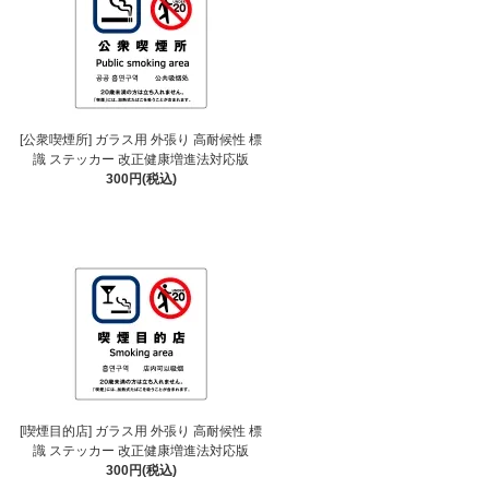
[公衆喫煙所] ガラス用 外張り 高耐候性 標
識 ステッカー 改正健康増進法対応版
300円(税込)
[喫煙目的店] ガラス用 外張り 高耐候性 標
識 ステッカー 改正健康増進法対応版
300円(税込)