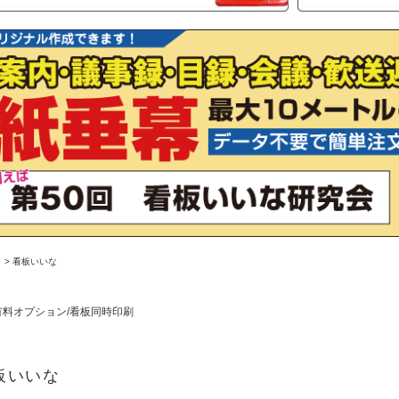
>
看板いいな
有料オプション/看板同時印刷
板いいな