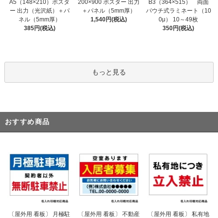
200×900 ポスター 出力
A5（148×210）ポスタ
B3（364×515） 両面
＋パネル（5mm厚）
ー 出力（光沢紙）＋パ
パウチ式ラミネート（10
1,540円(税込)
ネル（5mm厚）
0μ） 10～49枚
385円(税込)
350円(税込)
もっと見る
おすすめ商品
〔屋外用 看板〕 不動産
〔屋外用 看板〕 月極駐
〔屋外用 看板〕 私有地