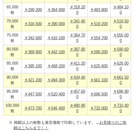
65,000
￥318,20
￥484,10
￥290,200
￥364,000
￥483,800
枚
0
0
70,000
￥341,40
￥519,50
￥316,500
￥390,000
￥519,200
枚
0
0
75,000
￥364,70
￥555,00
￥342,600
￥416,100
￥554,700
枚
0
0
80,000
￥387,90
￥590,60
￥368,800
￥442,100
￥590,200
枚
0
0
85,000
￥411,20
￥626,00
￥395,100
￥468,200
￥625,600
枚
0
0
90,000
￥434,40
￥661,50
￥421,200
￥494,300
￥661,100
枚
0
0
95,000
￥457,60
￥696,90
￥447,500
￥520,400
￥696,500
枚
0
0
100,000
￥480,90
￥732,40
￥473,700
￥546,400
￥732,000
枚
0
0
※ 掲載以上の枚数も激安価格で印刷しています。→
お見積りのご依
頼はこちらまで！！