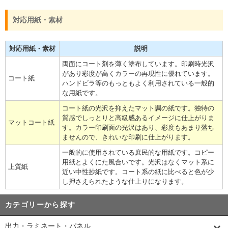
対応用紙・素材
対応用紙・素材
説明
両面にコート剤を薄く塗布しています。印刷時光沢
があり彩度が高くカラーの再現性に優れています。
コート紙
ハンドビラ等のもっともよく利用されている一般的
な用紙です。
コート紙の光沢を抑えたマット調の紙です。独特の
質感でしっとりと高級感あるイメージに仕上がりま
マットコート紙
す。カラー印刷面の光沢はあり、彩度もあまり落ち
ませんので、きれいな印刷に仕上がります。
一般的に使用されている庶民的な用紙です。コピー
用紙とよくにた風合いです。光沢はなくマット系に
上質紙
近い中性抄紙です。コート系の紙に比べると色が少
し押さえられたような仕上りになります。
カテゴリーから探す
出力・ラミネート・パネル