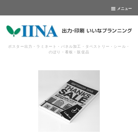
メニュー
ポスター出力・ラミネート・パネル加工・タペストリー・シール・
のぼり・看板・販促品