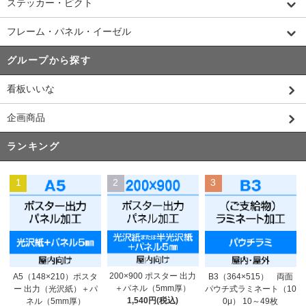
ステッカー・ピクト
フレーム・パネル・イーゼル
グループから探す
看板いいな
企画商品
ランキング
1
2
3
200×900 ポスター 出力
A5（148×210）ポスタ
B3（364×515） 両面
＋パネル（5mm厚）
ー 出力（光沢紙）＋パ
パウチ式ラミネート（10
1,540円(税込)
ネル（5mm厚）
0μ） 10～49枚