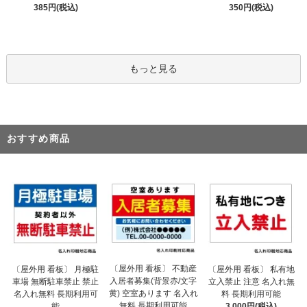
385円(税込)
350円(税込)
もっと見る
おすすめ商品
〔屋外用 看板〕 不動産
〔屋外用 看板〕 月極駐
〔屋外用 看板〕 私有地
入居者募集(背景赤/文字
車場 無断駐車禁止 禁止
立入禁止 注意 名入れ無
黄) 空室あります 名入れ
名入れ無料 長期利用可
料 長期利用可能
無料 長期利用可能
能
3,000円(税込)