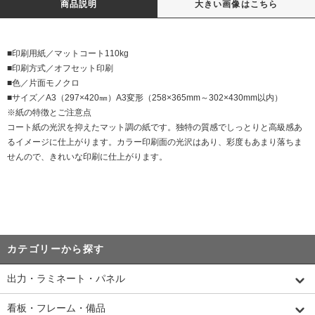
商品説明
大きい画像はこちら
■印刷用紙／マットコート110kg
■印刷方式／オフセット印刷
■色／片面モノクロ
■サイズ／A3（297×420㎜）A3変形（258×365mm～302×430mm以内）
※紙の特徴とご注意点
コート紙の光沢を抑えたマット調の紙です。独特の質感でしっとりと高級感あ
るイメージに仕上がります。カラー印刷面の光沢はあり、彩度もあまり落ちま
せんので、きれいな印刷に仕上がります。
カテゴリーから探す
出力・ラミネート・パネル
看板・フレーム・備品