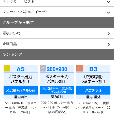
ステッカー・ピクト
フレーム・パネル・イーゼル
グループから探す
看板いいな
企画商品
ランキング
1
2
3
200×900 ポスター 出力
A5（148×210）ポスタ
B3（364×515） 両面
＋パネル（5mm厚）
ー 出力（光沢紙）＋パ
パウチ式ラミネート（10
1,540円(税込)
ネル（5mm厚）
0μ） 10～49枚