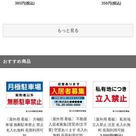
385円(税込)
350円(税込)
もっと見る
おすすめ商品
〔屋外用 看板〕 不動産
〔屋外用 看板〕 月極駐
〔屋外用 看板〕 私有地
入居者募集(背景赤/文字
車場 無断駐車禁止 禁止
立入禁止 注意 名入れ無
黄) 空室あります 名入れ
名入れ無料 長期利用可
料 長期利用可能
無料 長期利用可能
能
3,000円(税込)