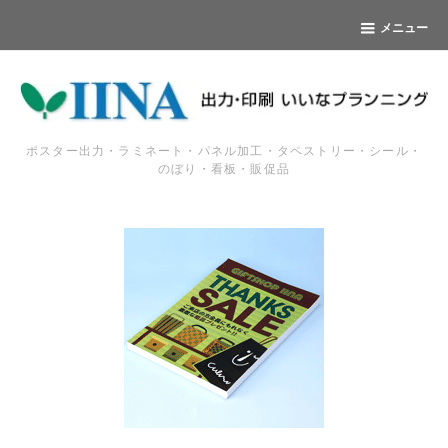
メニュー
ポスター出力・ラミネート・パネル加工・タペストリー・シール・
のぼり・看板・販促品