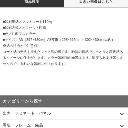
商品説明
大きい画像はこちら
■印刷用紙／マットコート110kg
■印刷方式／オフセット印刷
■色／片面フルカラー
■サイズ／A3（297×420㎜）A3変形（258×365mm～302×430mm以内）
※紙の特徴とご注意点
コート紙の光沢を抑えたマット調の紙です。独特の質感でしっとりと高級感あ
るイメージに仕上がります。カラー印刷面の光沢はあり、彩度もあまり落ちま
せんので、きれいな印刷に仕上がります。
カテゴリーから探す
出力・ラミネート・パネル
看板・フレーム・備品