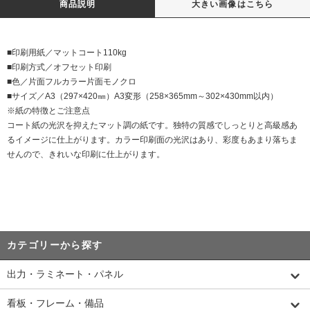
商品説明
大きい画像はこちら
■印刷用紙／マットコート110kg
■印刷方式／オフセット印刷
■色／片面フルカラー片面モノクロ
■サイズ／A3（297×420㎜）A3変形（258×365mm～302×430mm以内）
※紙の特徴とご注意点
コート紙の光沢を抑えたマット調の紙です。独特の質感でしっとりと高級感あ
るイメージに仕上がります。カラー印刷面の光沢はあり、彩度もあまり落ちま
せんので、きれいな印刷に仕上がります。
カテゴリーから探す
出力・ラミネート・パネル
看板・フレーム・備品