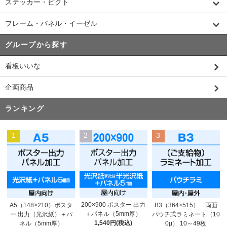
ステッカー・ピクト
フレーム・パネル・イーゼル
グループから探す
看板いいな
企画商品
ランキング
1
2
3
200×900 ポスター 出力
A5（148×210）ポスタ
B3（364×515） 両面
＋パネル（5mm厚）
ー 出力（光沢紙）＋パ
パウチ式ラミネート（10
1,540円(税込)
ネル（5mm厚）
0μ） 10～49枚