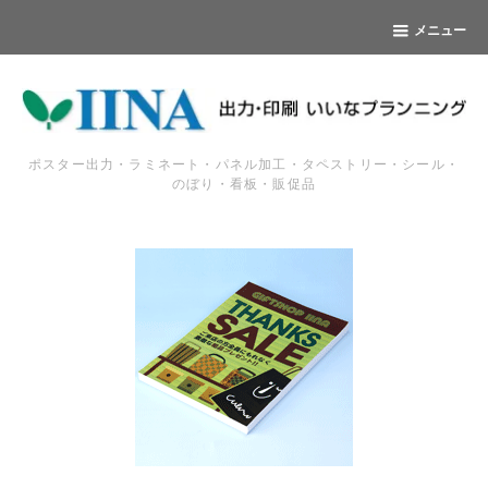
メニュー
ポスター出力・ラミネート・パネル加工・タペストリー・シール・
のぼり・看板・販促品