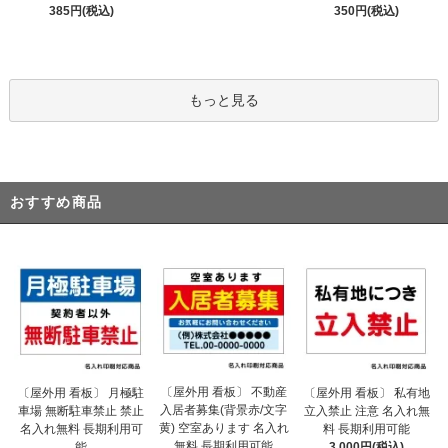
385円(税込)
350円(税込)
もっと見る
おすすめ商品
〔屋外用 看板〕 不動産
〔屋外用 看板〕 月極駐
〔屋外用 看板〕 私有地
入居者募集(背景赤/文字
車場 無断駐車禁止 禁止
立入禁止 注意 名入れ無
黄) 空室あります 名入れ
名入れ無料 長期利用可
料 長期利用可能
無料 長期利用可能
能
3,000円(税込)