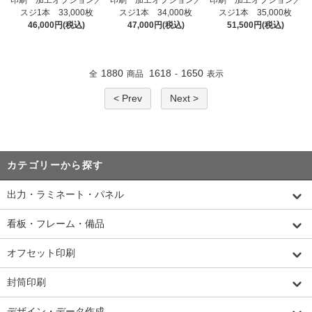
印刷 加工オプション／
印刷 加工オプション／
印刷 加工オプション／
スジ1本 33,000枚
スジ1本 34,000枚
スジ1本 35,000枚
46,000円(税込)
47,000円(税込)
51,500円(税込)
1880
1618
1650
全
商品
-
表示
< Prev
Next >
カテゴリーから探す
出力・ラミネート・パネル
看板・フレーム・備品
オフセット印刷
封筒印刷
デザイン・データ作成