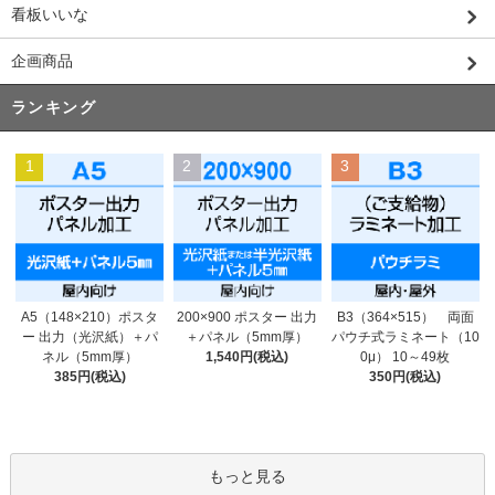
看板いいな
企画商品
ランキング
1
2
3
200×900 ポスター 出力
A5（148×210）ポスタ
B3（364×515） 両面
＋パネル（5mm厚）
ー 出力（光沢紙）＋パ
パウチ式ラミネート（10
1,540円(税込)
ネル（5mm厚）
0μ） 10～49枚
385円(税込)
350円(税込)
もっと見る