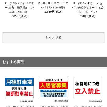
200×900 ポスター 出力
A5（148×210）ポスタ
B3（364×515） 両面
＋パネル（5mm厚）
ー 出力（光沢紙）＋パ
パウチ式ラミネート（10
1,540円(税込)
ネル（5mm厚）
0μ） 10～49枚
385円(税込)
350円(税込)
もっと見る
おすすめ商品