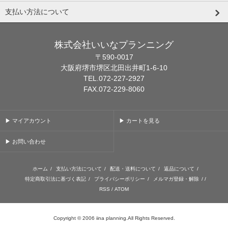
支払い方法について
株式会社いいなプランニング
〒590-0017
大阪府堺市堺区北田出井町1-6-10
TEL.072-227-2927
FAX.072-229-8060
▶ マイアカウント
▶ カートを見る
▶ お問い合わせ
ホーム
/
支払い方法について
/
配送・送料について
/
返品について
/
特定商取引法に基づく表記
/
プライバシーポリシー
/
メルマガ登録・解除
/ /
RSS
/
ATOM
Copyright © 2006 iina planning.All Rights Reserved.