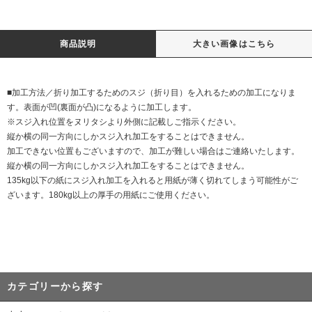
商品説明
大きい画像はこちら
■加工方法／折り加工するためのスジ（折り目）を入れるための加工になりま
す。表面が凹(裏面が凸)になるように加工します。
※スジ入れ位置をヌリタシより外側に記載しご指示ください。
縦か横の同一方向にしかスジ入れ加工をすることはできません。
加工できない位置もございますので、加工が難しい場合はご連絡いたします。
縦か横の同一方向にしかスジ入れ加工をすることはできません。
135kg以下の紙にスジ入れ加工を入れると用紙が薄く切れてしまう可能性がご
ざいます。180kg以上の厚手の用紙にご使用ください。
カテゴリーから探す