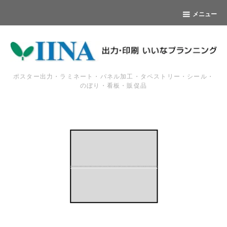
メニュー
ポスター出力・ラミネート・パネル加工・タペストリー・シール・
のぼり・看板・販促品