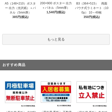
200×900 ポスター 出力
A5（148×210）ポスタ
B3（364×515） 両面
＋パネル（5mm厚）
ー 出力（光沢紙）＋パ
パウチ式ラミネート（10
1,540円(税込)
ネル（5mm厚）
0μ） 10～49枚
385円(税込)
350円(税込)
もっと見る
おすすめ商品