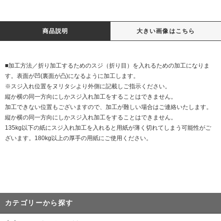
商品説明
大きい画像はこちら
■加工方法／折り加工するためのスジ（折り目）を入れるための加工になりま
す。表面が凹(裏面が凸)になるように加工します。
※スジ入れ位置をヌリタシより外側に記載しご指示ください。
縦か横の同一方向にしかスジ入れ加工をすることはできません。
加工できない位置もございますので、加工が難しい場合はご連絡いたします。
縦か横の同一方向にしかスジ入れ加工をすることはできません。
135kg以下の紙にスジ入れ加工を入れると用紙が薄く切れてしまう可能性がご
ざいます。180kg以上の厚手の用紙にご使用ください。
カテゴリーから探す