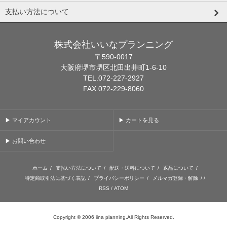
支払い方法について
株式会社いいなプランニング
〒590-0017
大阪府堺市堺区北田出井町1-6-10
TEL.072-227-2927
FAX.072-229-8060
▶ マイアカウント
▶ カートを見る
▶ お問い合わせ
ホーム
/
支払い方法について
/
配送・送料について
/
返品について
/
特定商取引法に基づく表記
/
プライバシーポリシー
/
メルマガ登録・解除
/ /
RSS
/
ATOM
Copyright © 2006 iina planning.All Rights Reserved.