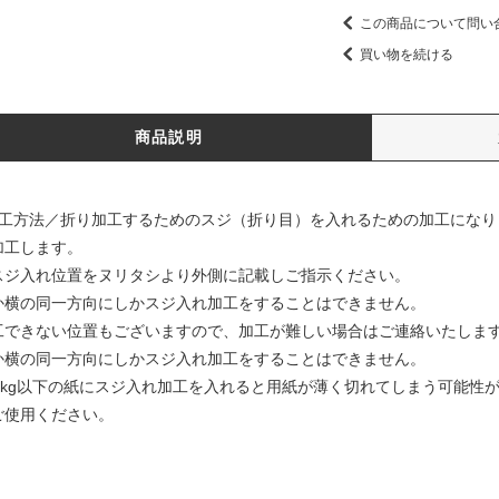
この商品について問い
買い物を続ける
商品説明
加工方法／折り加工するためのスジ（折り目）を入れるための加工になり
加工します。
スジ入れ位置をヌリタシより外側に記載しご指示ください。
か横の同一方向にしかスジ入れ加工をすることはできません。
工できない位置もございますので、加工が難しい場合はご連絡いたしま
か横の同一方向にしかスジ入れ加工をすることはできません。
35kg以下の紙にスジ入れ加工を入れると用紙が薄く切れてしまう可能性が
ご使用ください。