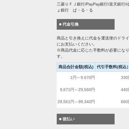
三菱ＵＦＪ銀行/PayPay銀行/楽天銀行/
ょ銀行 ぱ・る・る
■ 代金引換
商品と引き換えに代金を運送便のドラ
にお支払いください。
※商品代金に応じた手数料が必要にな
す。
商品合計金額(税込)
代引手数料(税込
1円～9.670円
33
9,671円～29,560円
44
29,561円～99,340円
66
■ 後払い