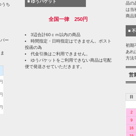
■ ゆうパケット
品の
ゆうち
は当
商品
全国一律 250円
■ 
3辺合計60ｃｍ以内の商品
イバー
時間指定・日時指定はできません。ポスト
初期
投函の為
あれ
りま
代金引換はご利用できません。
方法
ゆうパケットをご利用できない商品は宅配
便で発送させていただきます。
）
営
0円
0円
日
0円
2
9
16