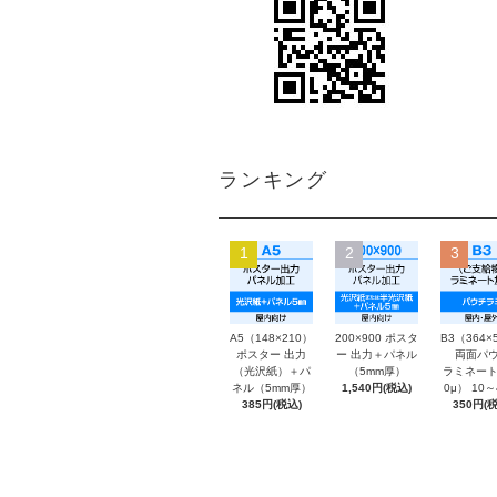
ランキング
1
2
3
A5（148×210）
200×900 ポスタ
B3（364×
ポスター 出力
ー 出力＋パネル
両面パウ
（光沢紙）＋パ
（5mm厚）
ラミネート
ネル（5mm厚）
1,540円(税込)
0μ） 10
385円(税込)
350円(税