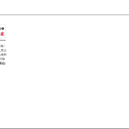
看板〕
入禁止
れ無料
可能
税込)