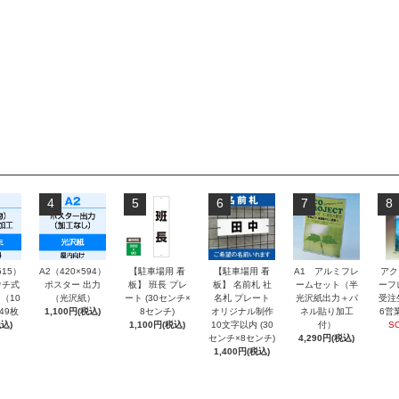
4
5
6
7
8
515）
A2（420×594）
【駐車場用 看
【駐車場用 看
A1 アルミフレ
アク
チ式
ポスター 出力
板】 班長 プレ
板】 名前札 社
ームセット（半
ーフ
（10
（光沢紙）
ート (30センチ×
名札 プレート
光沢紙出力＋パ
受注
～49枚
1,100円(税込)
8センチ)
オリジナル制作
ネル貼り加工
6営
込)
1,100円(税込)
10文字以内 (30
付）
S
センチ×8センチ)
4,290円(税込)
1,400円(税込)