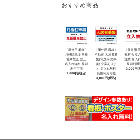
おすすめ商品
〔屋外用 看板〕
〔屋外用 看板〕
〔屋外用 
月極駐車場 無断
不動産 入居者募
私有地 立
駐車禁止 禁止
集(背景赤/文字
注意 名入
名入れ無料 長期
黄) 空室ありま
長期利用
利用可能
す 名入れ無料
3,000円(
3,000円(税込)
長期利用可能
3,000円(税込)