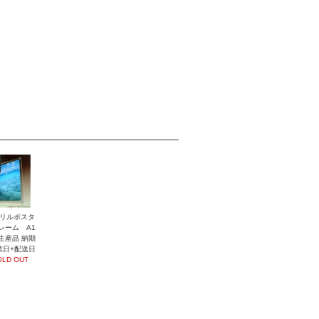
リルポスタ
レーム A1
生産品 納期
業日+配送日
OLD OUT