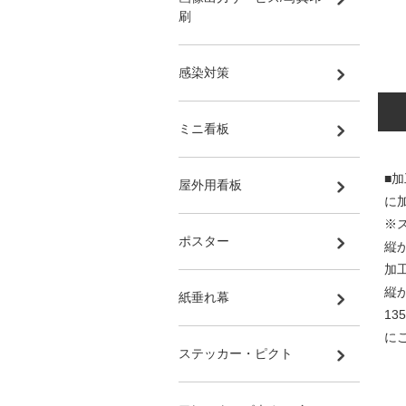
刷
感染対策
ミニ看板
■
屋外用看板
に
※
ポスター
縦
加
縦
紙垂れ幕
1
に
ステッカー・ピクト