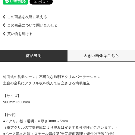
この商品を友達に教える
この商品について問い合わせる
買い物を続ける
商品説明
大きい画像はこちら
対面式の営業シーンに不可欠な透明アクリルパーテーション
土台の金具にアクリル板を挟んで自立させる簡単組立
【サイズ】
500mm×600mm
【仕様】
●アクリル板（透明）= 厚さ3mm～5mm
（※アクリルの市場在庫により厚みは変更する可能性がございます。）
●ベース部＝材質：スチール鋼鈑(SPHC)表面処理：焼付け塗装(白色)