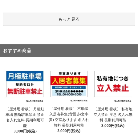
もっと見る
おすすめ商品
〔屋外用 看板〕 不動産
〔屋外用 看板〕 月極駐
〔屋外用 看板〕 私有地
入居者募集(背景赤/文字
車場 無断駐車禁止 禁止
立入禁止 注意 名入れ無
黄) 空室あります 名入れ
名入れ無料 長期利用可
料 長期利用可能
無料 長期利用可能
能
3,000円(税込)
3,000円(税込)
3,000円(税込)