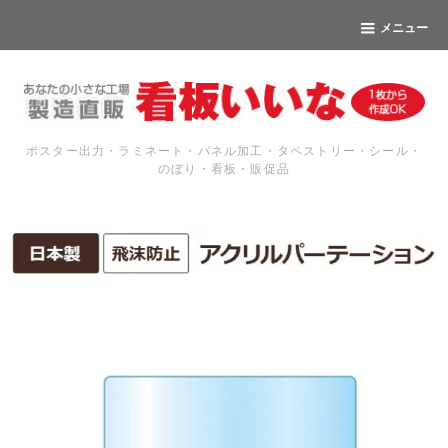
メニュー
ポスター出力・ラミネート・パネル加工・タペストリー・シール・
のぼり・看板・販促品