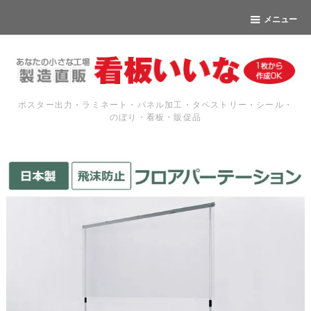
メニュー
ポスター出力・ラミネート・パネル加工・タペストリー・シール・
のぼり・看板・販促品