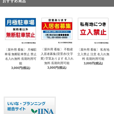
おすすめ商品
〔屋外用 看板〕 不動産
〔屋外用 看板〕 月極駐
〔屋外用 看板〕 私有地
入居者募集(背景赤/文字
車場 無断駐車禁止 禁止
立入禁止 注意 名入れ無
黄) 空室あります 名入れ
名入れ無料 長期利用可
料 長期利用可能
無料 長期利用可能
能
3,000円(税込)
3,000円(税込)
3,000円(税込)