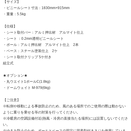
【サイズ】
・ビニールシート寸法：1830mm×915mm
・重量：5.5kg
【仕様】
・シート取付バー：アルミ押出材 アルマイト仕上
・シート ：0.2mm透明ビニールシート
・ポール：アルミ押出材 アルマイト仕上 2本
・ベース：スチール塗装仕上 2ケ
・シート取付クリップ 5ケ付き
組立式
★オプション★
・丸ウエイト1ポールC(1.8kg)
・ドームウェイト M-979(6kg)
【ご注意】
※転倒や移動による事故防止のため、風のある場所でのご使用の際は動かない
ように重りを乗せる等の対策を行ってください。
※冷暖房の空調設備付近(熱風・冷房の直接当たる場所)には設置しないでくださ
い。
※ゆるみ防止のため、ポールとベースの固定に固着剤付きネジを使用していま