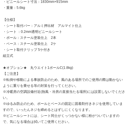
・ビニールシート寸法：1830mm×915mm
・重量：5.6kg
【仕様】
・シート取付バー：アルミ押出材 アルマイト仕上
・シート ：0.2mm透明ビニールシート
・ポール：スチール塗装仕上 2本
・ベース：スチール塗装仕上 2ケ
・シート取付クリップ 5ケ付き
組立式
★オプション★ 丸ウエイト1ポールC(1.8kg)
【ご注意】
※転倒や移動による事故防止のため、風のある場所でのご使用の際は動かない
ように重りを乗せる等の対策を行ってください。
※冷暖房の空調設備付近(熱風・冷房の直接当たる場所)には設置しないでくださ
い。
※ゆるみ防止のため、ポールとベースの固定に固着剤付きネジを使用していま
すので、いったんネジを締めるとはずしにくくなります。
※ビニールシートには、シート同士がくっつかない様に粉がついていますの
で、気になる場合は拭いてご使用ください。