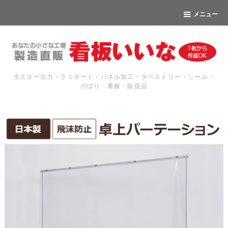
メニュー
ポスター出力・ラミネート・パネル加工・タペストリー・シール・
のぼり・看板・販促品