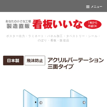
メニュー
ポスター出力・ラミネート・パネル加工・タペストリー・シール・
のぼり・看板・販促品