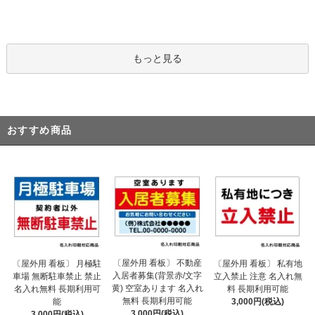
もっと見る
おすすめ商品
〔屋外用 看板〕 不動産
〔屋外用 看板〕 月極駐
〔屋外用 看板〕 私有地
入居者募集(背景赤/文字
車場 無断駐車禁止 禁止
立入禁止 注意 名入れ無
黄) 空室あります 名入れ
名入れ無料 長期利用可
料 長期利用可能
無料 長期利用可能
能
3,000円(税込)
3,000円(税込)
3,000円(税込)