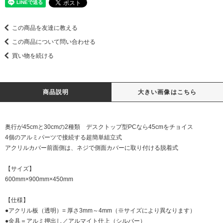
この商品を友達に教える
この商品について問い合わせる
買い物を続ける
商品説明
大きい画像はこちら
奥行が45cmと30cmの2種類 デスクトップ型PCなら45cmをチョイス
4個のアルミパーツで接続する超簡単組立式
アクリルカバー前面側は、ネジで側面カバーに取り付ける脱着式
【サイズ】
600mm×900mm×450mm
【仕様】
●アクリル板（透明）= 厚さ3mm～4mm（※サイズにより異なります）
●金具＝アルミ押出し／アルマイト仕上（シルバー）