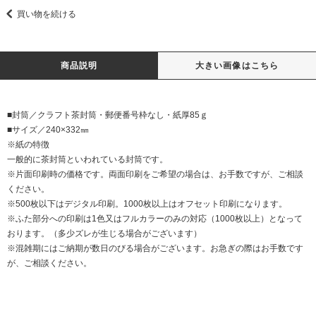
買い物を続ける
商品説明
大きい画像はこちら
■封筒／クラフト茶封筒・郵便番号枠なし・紙厚85ｇ
■サイズ／240×332㎜
※紙の特徴
一般的に茶封筒といわれている封筒です。
※片面印刷時の価格です。両面印刷をご希望の場合は、お手数ですが、ご相談
ください。
※500枚以下はデジタル印刷。1000枚以上はオフセット印刷になります。
※ふた部分への印刷は1色又はフルカラーのみの対応（1000枚以上）となって
おります。（多少ズレが生じる場合がございます）
※混雑期にはご納期が数日のびる場合がございます。お急ぎの際はお手数です
が、ご相談ください。