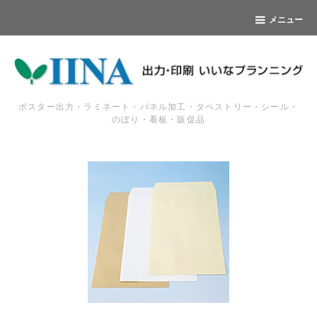
メニュー
ポスター出力・ラミネート・パネル加工・タペストリー・シール・
のぼり・看板・販促品